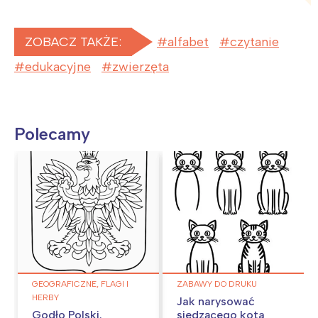
ZOBACZ TAKŻE:
alfabet
czytanie
edukacyjne
zwierzęta
Polecamy
GEOGRAFICZNE, FLAGI I
ZABAWY DO DRUKU
HERBY
Jak narysować
Godło Polski.
siedzącego kota