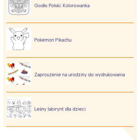
Łódź
Kraków
Godło Polski. Kolorowanka
Trójmiasto
Południe
Poznań
Północ
Wrocław
Wszystkie
Pokemon Pikachu
Wybieram
Zaproszenie na urodziny do wydrukowania
Leśny labirynt dla dzieci