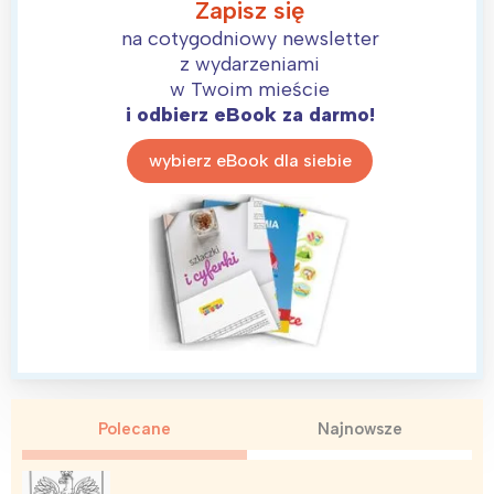
Zapisz się
na cotygodniowy newsletter
z wydarzeniami
w Twoim mieście
i odbierz eBook za darmo!
wybierz eBook dla siebie
Interesują mnie wydarzenia z
tego regionu:
Polecane
Najnowsze
Warszawa
Śląsk