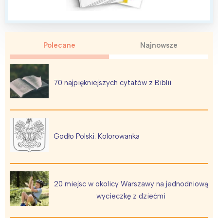
Polecane
Najnowsze
Interesują mnie wydarzenia z
tego regionu:
70 najpiękniejszych cytatów z Biblii
Warszawa
Śląsk
Łódź
Kraków
Trójmiasto
Południe
Godło Polski. Kolorowanka
Poznań
Północ
Wrocław
Wszystkie
20 miejsc w okolicy Warszawy na jednodniową
Wybieram
wycieczkę z dziećmi