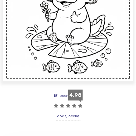
4.98
181 ocen
☆
☆
☆
☆
☆
dodaj ocenę