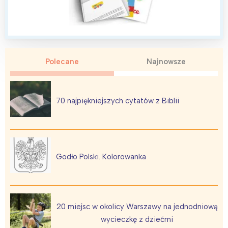
Polecane
Najnowsze
Interesują mnie wydarzenia z
tego regionu:
70 najpiękniejszych cytatów z Biblii
Warszawa
Śląsk
Łódź
Kraków
Trójmiasto
Południe
Poznań
Północ
Godło Polski. Kolorowanka
Wrocław
Wszystkie
Wybieram
20 miejsc w okolicy Warszawy na jednodniową
wycieczkę z dziećmi