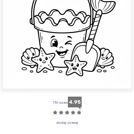
4.95
751 ocen
☆
☆
☆
☆
☆
dodaj ocenę