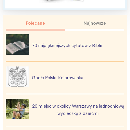
Warszawa
Śląsk
Łódź
Kraków
Polecane
Najnowsze
Trójmiasto
Południe
Poznań
Północ
Wrocław
Wszystkie
70 najpiękniejszych cytatów z Biblii
Wybieram
Godło Polski. Kolorowanka
20 miejsc w okolicy Warszawy na jednodniową
wycieczkę z dziećmi