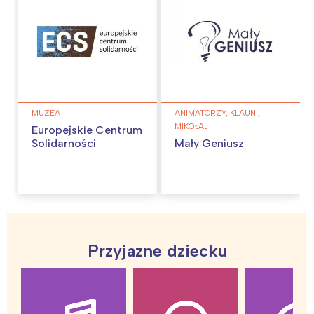
MUZEA
ANIMATORZY, KLAUNI,
MIKOŁAJ
Europejskie Centrum
Solidarności
Mały Geniusz
Przyjazne dziecku
Interesują mnie wydarzenia z
tego regionu: