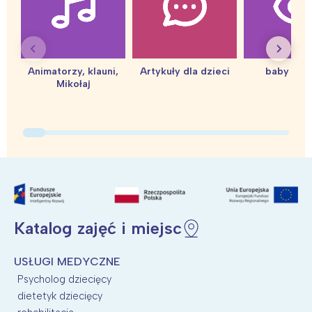
Warszawa
Śląsk
Łódź
Kraków
Trójmiasto
Południe
Poznań
Północ
Animatorzy, klauni,
Artykuły dla dzieci
baby sho
Mikołaj
Wrocław
Wszystkie
Wybieram
Katalog zajęć i miejsc
USŁUGI MEDYCZNE
Psycholog dziecięcy
dietetyk dziecięcy