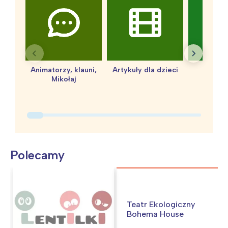
Animatorzy, klauni,
Artykuły dla dzieci
baby 
Mikołaj
Polecamy
Teatr Ekologiczny
Bohema House