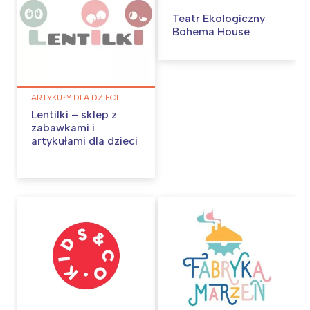
Teatr Ekologiczny
Bohema House
ARTYKUŁY DLA DZIECI
Lentilki – sklep z
Interesują mnie wydarzenia z
zabawkami i
artykułami dla dzieci
tego regionu:
Warszawa
Śląsk
Łódź
Kraków
Trójmiasto
Południe
Poznań
Północ
Wrocław
Wszystkie