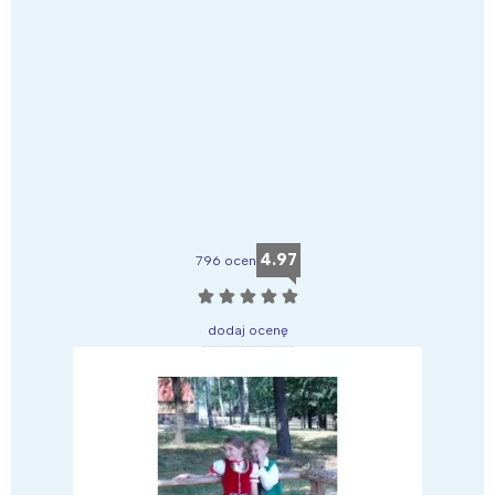
4.97
796 ocen
☆
☆
☆
☆
☆
dodaj ocenę