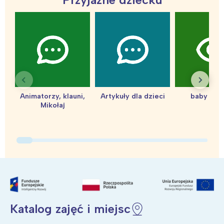
Warszawa
Śląsk
Łódź
Kraków
Trójmiasto
Południe
Poznań
Północ
Wrocław
Wszystkie
Animatorzy, klauni,
Artykuły dla dzieci
baby sho
Mikołaj
Wybieram
Katalog zajęć i miejsc