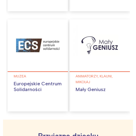
MUZEA
ANIMATORZY, KLAUNI,
MIKOŁAJ
Europejskie Centrum
Solidarności
Mały Geniusz
Interesują mnie wydarzenia z
tego regionu:
Przyjazne dziecku