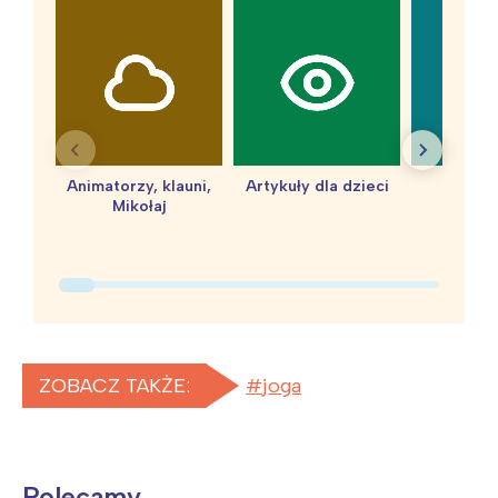
Animatorzy, klauni,
Artykuły dla dzieci
baby 
Mikołaj
ZOBACZ TAKŻE:
joga
Polecamy