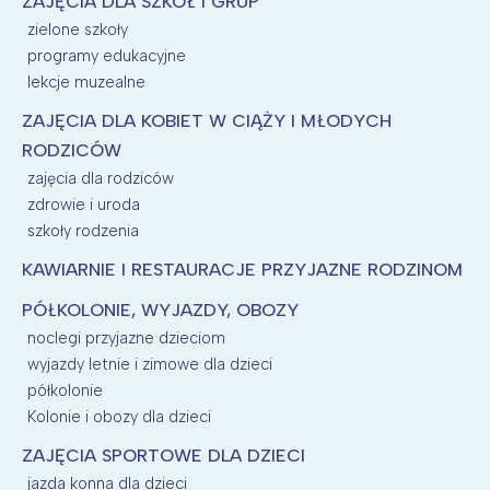
ZAJĘCIA DLA SZKÓŁ I GRUP
zielone szkoły
Warszawa
Śląsk
programy edukacyjne
Łódź
Kraków
lekcje muzealne
Trójmiasto
Południe
ZAJĘCIA DLA KOBIET W CIĄŻY I MŁODYCH
Poznań
Północ
RODZICÓW
Wrocław
Wszystkie
zajęcia dla rodziców
zdrowie i uroda
Wybieram
szkoły rodzenia
KAWIARNIE I RESTAURACJE PRZYJAZNE RODZINOM
PÓŁKOLONIE, WYJAZDY, OBOZY
noclegi przyjazne dzieciom
wyjazdy letnie i zimowe dla dzieci
półkolonie
Kolonie i obozy dla dzieci
ZAJĘCIA SPORTOWE DLA DZIECI
jazda konna dla dzieci