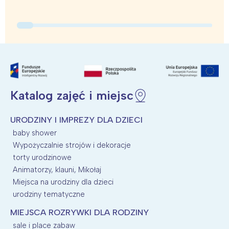
Trójmiasto
Południe
Poznań
Północ
Wrocław
Wszystkie
Wybieram
Katalog zajęć i miejsc
URODZINY I IMPREZY DLA DZIECI
baby shower
Wypożyczalnie strojów i dekoracje
torty urodzinowe
Animatorzy, klauni, Mikołaj
Miejsca na urodziny dla dzieci
urodziny tematyczne
MIEJSCA ROZRYWKI DLA RODZINY
sale i place zabaw