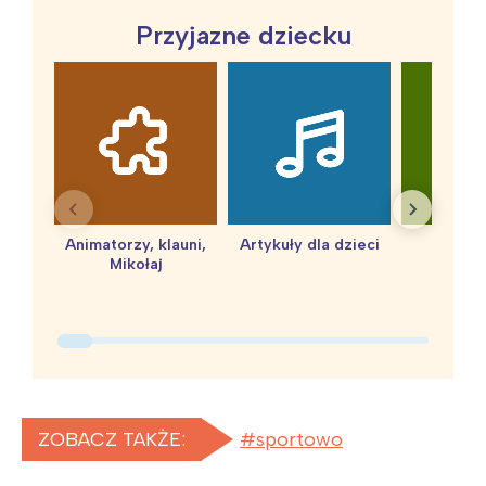
Przyjazne dziecku
Animatorzy, klauni,
Artykuły dla dzieci
baby 
Mikołaj
ZOBACZ TAKŻE:
sportowo