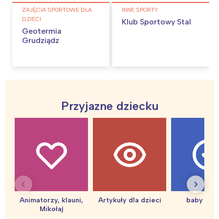
ZAJĘCIA SPORTOWE DLA
INNE SPORTY
DZIECI
Klub Sportowy Stal
Geotermia
Grudziądz
Przyjazne dziecku
Interesują mnie wydarzenia z
tego regionu:
Warszawa
Śląsk
Animatorzy, klauni,
Artykuły dla dzieci
baby sho
Łódź
Kraków
Mikołaj