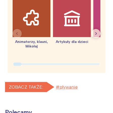
Animatorzy, klauni,
Artykuły dla dzieci
baby 
Mikołaj
ZOBACZ TAKŻE:
pływanie
Polecamy