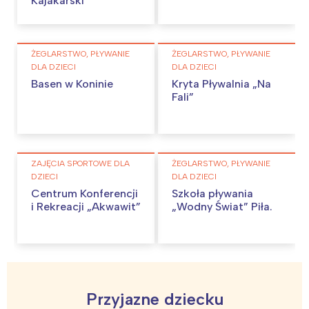
Kajakarski
ŻEGLARSTWO, PŁYWANIE
ŻEGLARSTWO, PŁYWANIE
DLA DZIECI
DLA DZIECI
Basen w Koninie
Kryta Pływalnia „Na
Fali”
ZAJĘCIA SPORTOWE DLA
ŻEGLARSTWO, PŁYWANIE
DZIECI
DLA DZIECI
Centrum Konferencji
Szkoła pływania
i Rekreacji „Akwawit”
„Wodny Świat” Piła.
Przyjazne dziecku