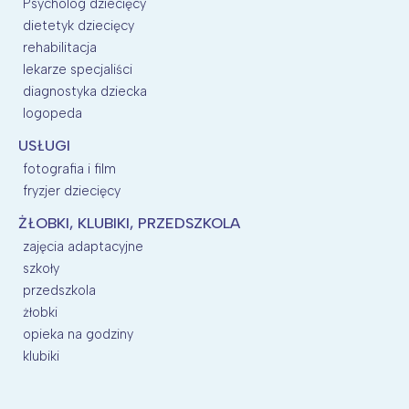
Psycholog dziecięcy
dietetyk dziecięcy
rehabilitacja
lekarze specjaliści
diagnostyka dziecka
logopeda
USŁUGI
fotografia i film
fryzjer dziecięcy
ŻŁOBKI, KLUBIKI, PRZEDSZKOLA
zajęcia adaptacyjne
szkoły
przedszkola
żłobki
opieka na godziny
klubiki