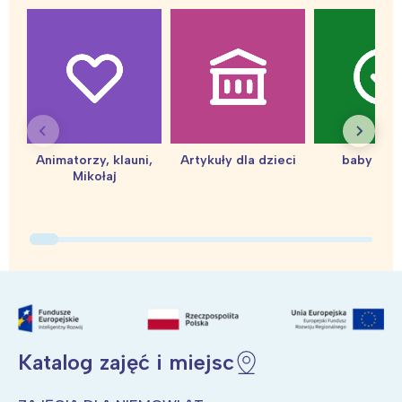
Interesują mnie wydarzenia z
Animatorzy, klauni,
Artykuły dla dzieci
baby sho
Mikołaj
tego regionu:
Warszawa
Śląsk
Łódź
Kraków
Trójmiasto
Południe
Poznań
Północ
Wrocław
Wszystkie
Katalog zajęć i miejsc