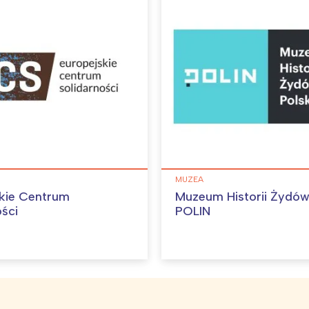
ódź
Kraków
rójmiasto
Południe
oznań
Północ
rocław
Wszystkie
Wybieram
MUZEA
kie Centrum
Muzeum Historii Żydów
ości
POLIN