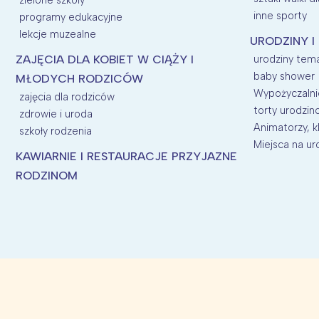
inne sporty
programy edukacyjne
lekcje muzealne
URODZINY I
ZAJĘCIA DLA KOBIET W CIĄŻY I
urodziny tem
baby shower
MŁODYCH RODZICÓW
Wypożyczalnie
zajęcia dla rodziców
torty urodzi
zdrowie i uroda
Animatorzy, kl
szkoły rodzenia
Miejsca na uro
KAWIARNIE I RESTAURACJE PRZYJAZNE
RODZINOM