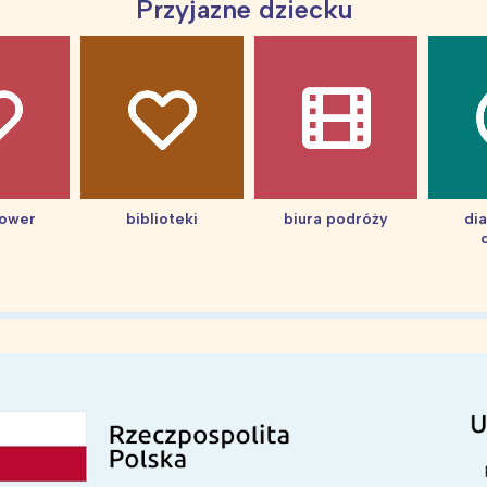
Przyjazne dziecku
hower
biblioteki
biura podróży
di