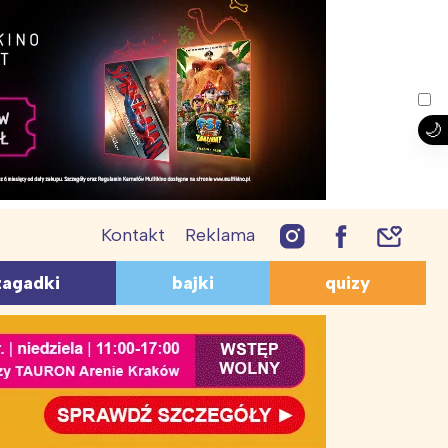
Kontakt
Reklama
PRZEPISY
AGADKI
QUIZY
zagadki
bajki
quizy
Lody
giczne
Geograficzne
Śmieszne przepisy
ukacyjne
O zwierzętach
Ciasta i ciasteczka
mieszne
O bajkach
Desery dla dzieci
zwierzętach
Z lektur
Coś do picia
a dzieci 10-12 lat
Dla przedszkolaków
uiz wiedzy ogólnej dla
Wiosna – quiz
zobacz więcej
zobacz więcej