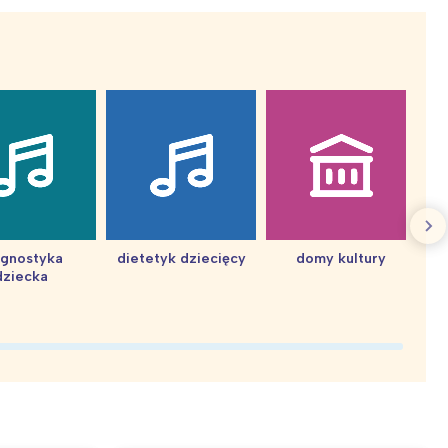
agnostyka
dietetyk dziecięcy
domy kultury
dziecka
d