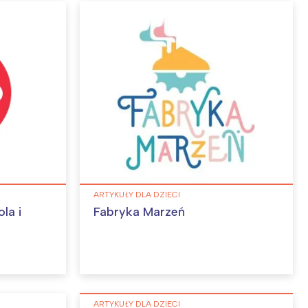
ARTYKUŁY DLA DZIECI
la i
Fabryka Marzeń
:
ARTYKUŁY DLA DZIECI