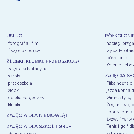
USŁUGI
PÓŁKOLONI
fotografia i film
noclegi przyj
fryzjer dziecięcy
wyjazdy letni
półkolonie
ŻŁOBKI, KLUBIKI, PRZEDSZKOLA
Kolonie i oboz
zajęcia adaptacyjne
ZAJĘCIA SP
szkoły
przedszkola
Piłka nożna dl
żłobki
jazda konna d
opieka na godziny
Gimnastyka, j
klubiki
Żeglarstwo, p
sporty letnie
ZAJĘCIA DLA NIEMOWLĄT
Łyżwy i narty 
ZAJĘCIA DLA SZKÓŁ I GRUP
Tenis i golf dl
sztuki walki dl
zielone szkoły