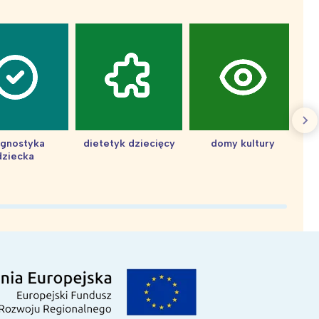
agnostyka
dietetyk dziecięcy
domy kultury
dziecka
d