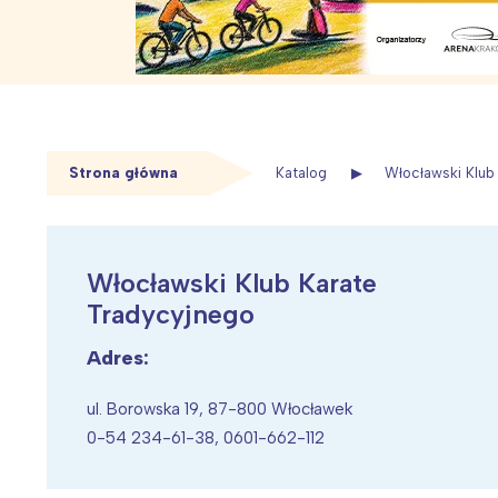
Wiersze o wiośnie
Proste zagadki dla
Tradycje i święta
Porady diete
najpiękniejszych w
Scenariusze
Sport, zabaw
Urodziny dziecka
Strona główna
Katalog
Włocławski Klub
Włocławski Klub Karate
Tradycyjnego
Adres:
Wiosenny koncert ptaków na płocie
Kwitnąca wiśn
ul. Borowska 19, 87-800 Włocławek
0-54 234-61-38, 0601-662-112