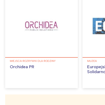
Ł
T
P
W
MIEJSCA ROZRYWKI DLA RODZINY
MUZEA
Orchidea PR
Europejs
Solidarn