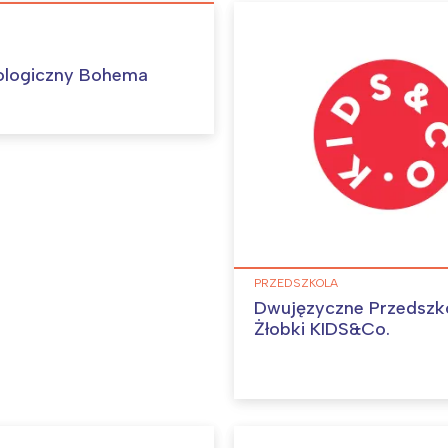
ologiczny Bohema
PRZEDSZKOLA
Dwujęzyczne Przedszko
Żłobki KIDS&Co.
Interesują mnie wydarzenia z tego regionu
arszawa
Śląsk