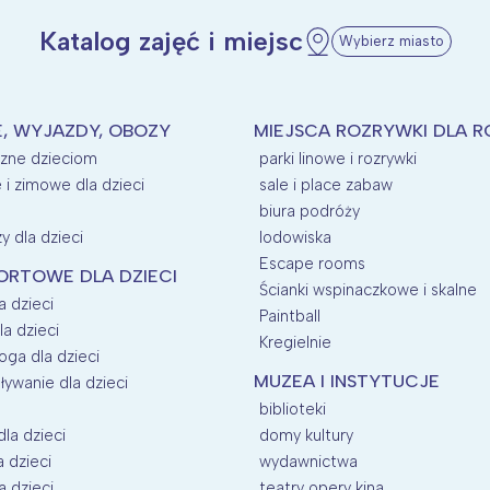
Katalog zajęć i miejsc
Wybierz miasto
E, WYJAZDY, OBOZY
MIEJSCA ROZRYWKI DLA R
azne dzieciom
parki linowe i rozrywki
e i zimowe dla dzieci
sale i place zabaw
biura podróży
y dla dzieci
lodowiska
Escape rooms
ORTOWE DLA DZIECI
Ścianki wspinaczkowe i skalne
a dzieci
Paintball
la dzieci
Kregielnie
oga dla dzieci
MUZEA I INSTYTUCJE
ływanie dla dzieci
biblioteki
dla dzieci
domy kultury
a dzieci
wydawnictwa
a dzieci
teatry opery kina