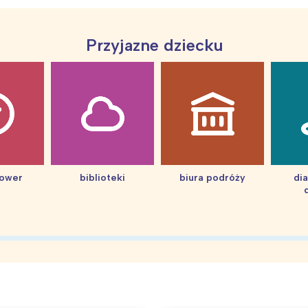
Przyjazne dziecku
hower
biblioteki
biura podróży
di