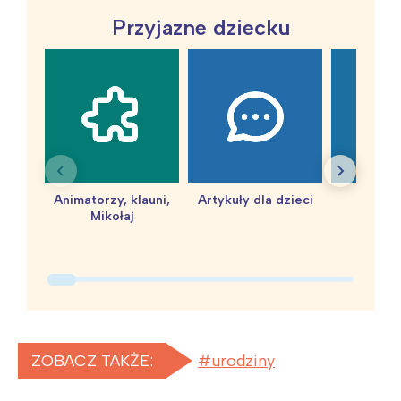
Przyjazne dziecku
Animatorzy, klauni,
Artykuły dla dzieci
baby 
Mikołaj
ZOBACZ TAKŻE:
urodziny