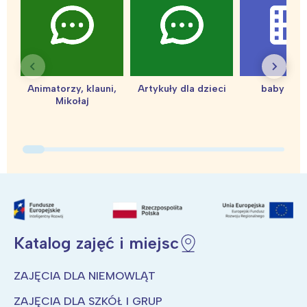
Warszawa
Śląsk
Łódź
Kraków
Trójmiasto
Południe
Poznań
Północ
Animatorzy, klauni,
Artykuły dla dzieci
baby sho
Wrocław
Wszystkie
Mikołaj
Wybieram
Katalog zajęć i miejsc
ZAJĘCIA DLA NIEMOWLĄT
ZAJĘCIA DLA SZKÓŁ I GRUP