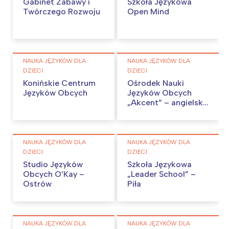
Gabinet Zabawy i
Szkoła Językowa
Twórczego Rozwoju
Open Mind
NAUKA JĘZYKÓW DLA
NAUKA JĘZYKÓW DLA
DZIECI
DZIECI
Konińskie Centrum
Ośrodek Nauki
Języków Obcych
Języków Obcych
„Akcent” – angielski,
niemiecki w Koninie.
NAUKA JĘZYKÓW DLA
NAUKA JĘZYKÓW DLA
DZIECI
DZIECI
Studio Języków
Szkoła Językowa
Obcych O’Kay –
„Leader School” –
Ostrów
Piła
NAUKA JĘZYKÓW DLA
NAUKA JĘZYKÓW DLA