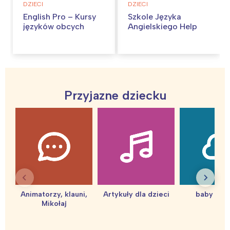
DZIECI
DZIECI
English Pro – Kursy
Szkole Języka
języków obcych
Angielskiego Help
Przyjazne dziecku
Interesują mnie wydarzenia z
tego regionu:
Animatorzy, klauni,
Artykuły dla dzieci
baby sho
Mikołaj
Warszawa
Śląsk