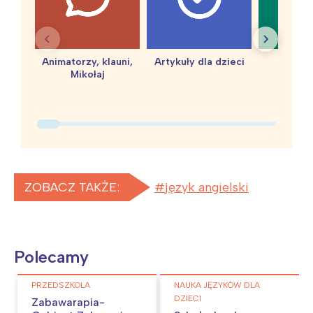
Animatorzy, klauni,
Artykuły dla dzieci
baby 
Mikołaj
ZOBACZ TAKŻE:
język angielski
Polecamy
PRZEDSZKOLA
NAUKA JĘZYKÓW DLA
DZIECI
Zabawarapia-