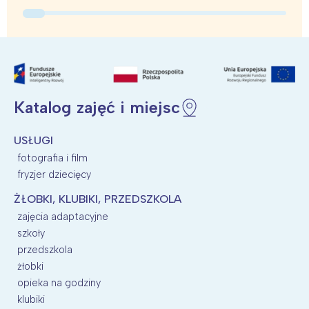
Łódź
Kraków
Trójmiasto
Południe
Poznań
Północ
Wrocław
Wszystkie
Wybieram
Katalog zajęć i miejsc
USŁUGI
fotografia i film
fryzjer dziecięcy
ŻŁOBKI, KLUBIKI, PRZEDSZKOLA
zajęcia adaptacyjne
szkoły
przedszkola
żłobki
opieka na godziny
klubiki