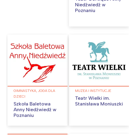
Niedźwiedź w
Trójmiasto
Południe
Poznaniu
Poznań
Północ
Wrocław
Wszystkie
Wybieram
GIMNASTYKA, JOGA DLA
MUZEA I INSTYTUCJE
DZIECI
Teatr Wielki im.
Szkoła Baletowa
Stanisława Moniuszki
Anny Niedźwiedź w
Poznaniu