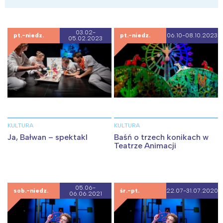
03.02-
pt.-niedz.
pt.-niedz.
06.10-08.10.2023
05.02.2023
KULTURA
KULTURA
Ja, Bałwan – spektakl
Baśń o trzech konikach w
Teatrze Animacji
05.06-
sob.-niedz.
śr.-pt.
22.07-31.07.2020
06.06.2021