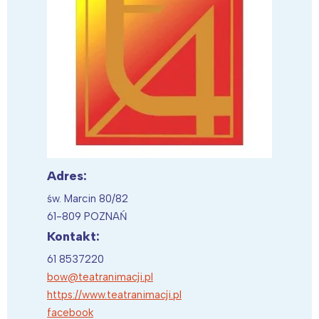
Adres:
św. Marcin 80/82
61-809 POZNAŃ
Kontakt:
61 8537220
bow@teatranimacji.pl
https://www.teatranimacji.pl
facebook