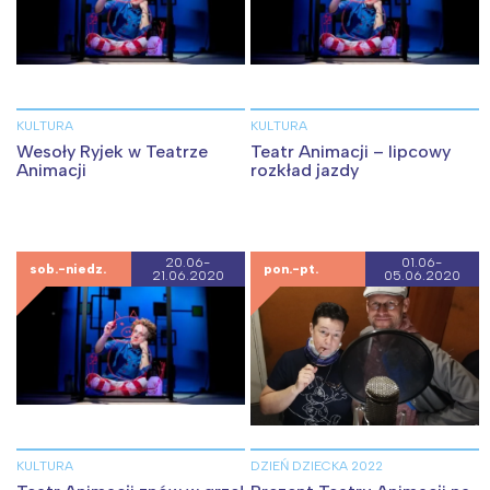
KULTURA
KULTURA
Wesoły Ryjek w Teatrze
Teatr Animacji – lipcowy
Animacji
rozkład jazdy
20.06-
01.06-
sob.-niedz.
pon.-pt.
21.06.2020
05.06.2020
KULTURA
DZIEŃ DZIECKA 2022