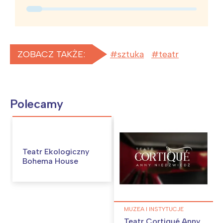
ZOBACZ TAKŻE:
sztuka
teatr
Polecamy
Teatr Ekologiczny
Interesują mnie wydarzenia z
Bohema House
tego regionu:
Warszawa
Śląsk
MUZEA I INSTYTUCJE
Łódź
Kraków
Teatr Cortiqué Anny