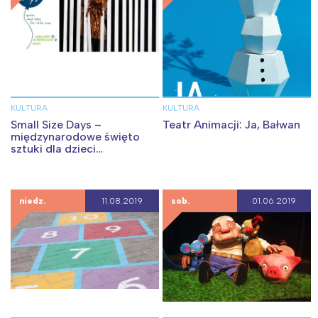
KULTURA
KULTURA
Small Size Days –
Teatr Animacji: Ja, Bałwan
międzynarodowe święto
sztuki dla dzieci
najnajmłodszych
niedz.
11.08.2019
sob.
01.06.2019