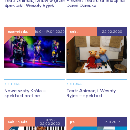
Teatr Animacji znów w grze!
Prezent Teatru Animacji na
Spektakl: Wesoły Ryjek
Dzień Dziecka
czw.-niedz.
16.04-19.04.2020
sob.
22.02.2020
KULTURA
KULTURA
Nowe szaty Króla –
Teatr Animacji: Wesoły
spektakl on-line
Ryjek – spektakl
01.02-
sob.-niedz.
pt.
15.11.2019
02.02.2020