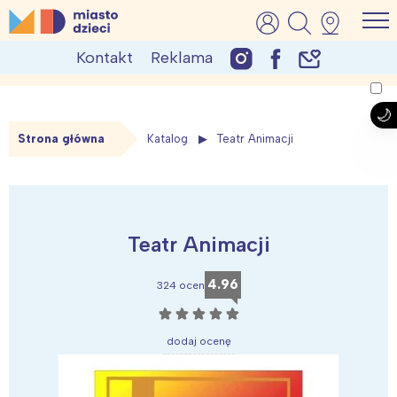
Skip
MiastoDzieci.pl
atrakcje dla dzieci, wydarzenia, imprezy rodzinne
to
Kontakt
Reklama
content
Strona główna
Katalog
Teatr Animacji
Teatr Animacji
4.96
324 ocen
☆
☆
☆
☆
☆
dodaj ocenę