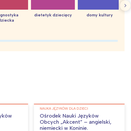
agnostyka
dietetyk dziecięcy
domy kultury
dziecka
d
NAUKA JĘZYKÓW DLA DZIECI
zyków
Ośrodek Nauki Języków
Obcych „Akcent” – angielski,
niemiecki w Koninie.