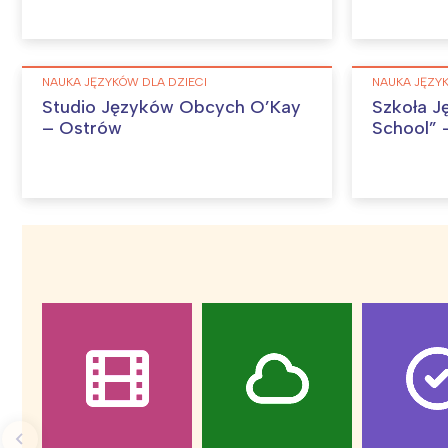
NAUKA JĘZYKÓW DLA DZIECI
NAUKA JĘZYK
W
Studio Języków Obcych O’Kay
Szkoła J
Ł
– Ostrów
School” –
T
P
W