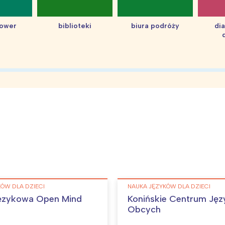
hower
biblioteki
biura podróży
di
ÓW DLA DZIECI
NAUKA JĘZYKÓW DLA DZIECI
Językowa Open Mind
Konińskie Centrum Ję
Obcych