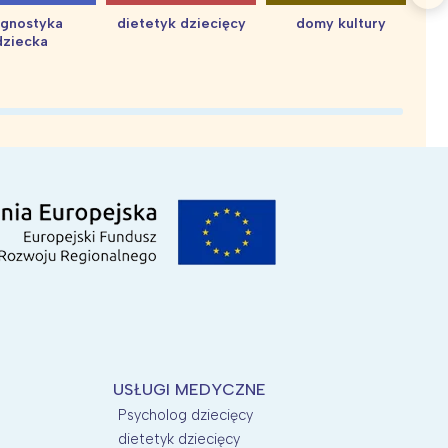
agnostyka
dietetyk dziecięcy
domy kultury
dziecka
d
USŁUGI MEDYCZNE
Psycholog dziecięcy
dietetyk dziecięcy