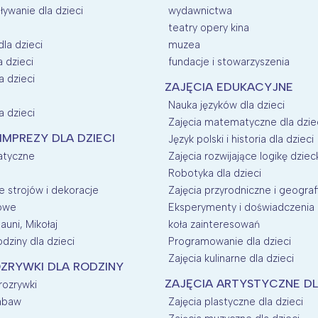
ływanie dla dzieci
wydawnictwa
teatry opery kina
dla dzieci
muzea
a dzieci
fundacje i stowarzyszenia
a dzieci
ZAJĘCIA EDUKACYJNE
Nauka języków dla dzieci
a dzieci
Zajęcia matematyczne dla dzie
 IMPREZY DLA DZIECI
Język polski i historia dla dzieci
atyczne
Zajęcia rozwijające logikę dziec
Robotyka dla dzieci
 strojów i dekoracje
Zajęcia przyrodniczne i geografi
nowe
Eksperymenty i doświadczenia d
auni, Mikołaj
koła zainteresowań
dziny dla dzieci
Programowanie dla dzieci
Zajęcia kulinarne dla dzieci
ZRYWKI DLA RODZINY
ZAJĘCIA ARTYSTYCZNE DL
 rozrywki
zabaw
Zajęcia plastyczne dla dzieci