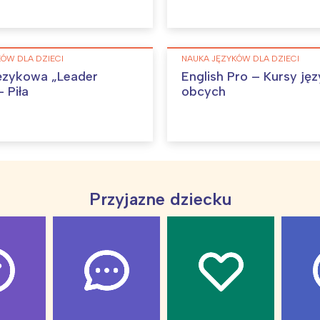
Interesują mnie wydarzenia z tego regionu
ÓW DLA DZIECI
NAUKA JĘZYKÓW DLA DZIECI
arszawa
Śląsk
ęzykowa „Leader
English Pro – Kursy ję
ódź
Kraków
 Piła
obcych
rójmiasto
Południe
oznań
Północ
rocław
Wszystkie
Przyjazne dziecku
Wybieram