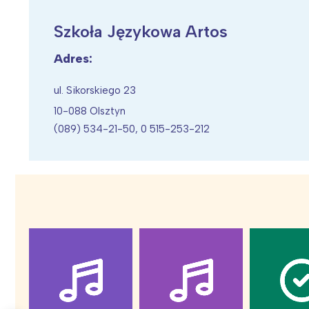
Szkoła Językowa Artos
Adres:
Wiosenny koncert ptaków na płocie
Kwitnąca wiśn
ul. Sikorskiego 23
10-088 Olsztyn
(089) 534-21-50, 0 515-253-212