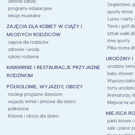
zielone szkoły
Żeglarstwo, p
programy edukacyjne
sporty letnie
lekcje muzealne
Łyżwy i narty 
ZAJĘCIA DLA KOBIET W CIĄŻY I
Tenis i golf dl
sztuki walki dl
MŁODYCH RODZICÓW
inne sporty
zajęcia dla rodziców
Piłka nożna dl
zdrowie i uroda
szkoły rodzenia
URODZINY I
urodziny tem
KAWIARNIE I RESTAURACJE PRZYJAZNE
baby shower
RODZINOM
Wypożyczalnie
PÓŁKOLONIE, WYJAZDY, OBOZY
torty urodzi
noclegi przyjazne dzieciom
Animatorzy, kl
wyjazdy letnie i zimowe dla dzieci
Miejsca na uro
półkolonie
MIEJSCA RO
Kolonie i obozy dla dzieci
parki linowe i
sale i place 