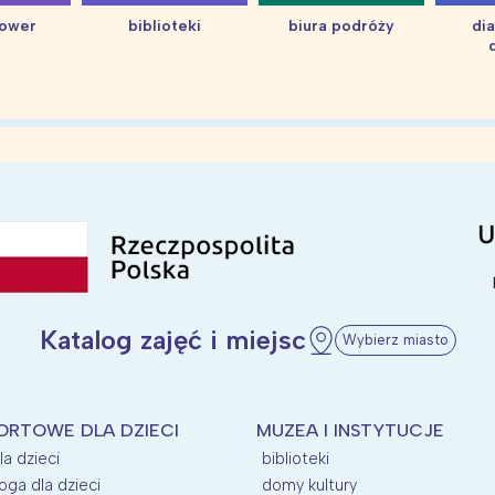
hower
biblioteki
biura podróży
di
Katalog zajęć i miejsc
Wybierz miasto
ORTOWE DLA DZIECI
MUZEA I INSTYTUCJE
la dzieci
biblioteki
oga dla dzieci
domy kultury