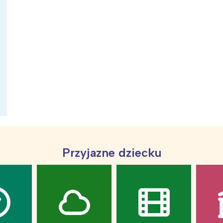
ia i jej płatki
Pszczoła i kwitnący ul
Przyjazne dziecku