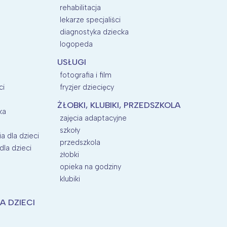
rehabilitacja
lekarze specjaliści
diagnostyka dziecka
logopeda
USŁUGI
fotografia i film
ci
fryzjer dziecięcy
ŻŁOBKI, KLUBIKI, PRZEDSZKOLA
ka
zajęcia adaptacyjne
szkoły
a dla dzieci
przedszkola
la dzieci
żłobki
opieka na godziny
klubiki
A DZIECI