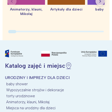
Animatorzy, klauni,
Artykuły dla dzieci
baby sho
Mikołaj
Interesują mnie wydarzenia z
tego regionu:
Warszawa
Śląsk
Łódź
Kraków
Katalog zajęć i miejsc
Trójmiasto
Południe
Poznań
Północ
URODZINY I IMPREZY DLA DZIECI
Wrocław
Wszystkie
baby shower
Wypożyczalnie strojów i dekoracje
Wybieram
torty urodzinowe
Animatorzy, klauni, Mikołaj
Miejsca na urodziny dla dzieci