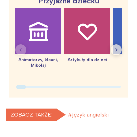
Przyjazne dziecku
Animatorzy, klauni,
Artykuły dla dzieci
baby 
Mikołaj
ZOBACZ TAKŻE:
język angielski