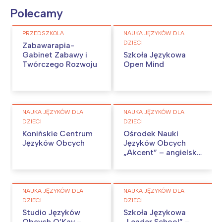
Polecamy
PRZEDSZKOLA
NAUKA JĘZYKÓW DLA
DZIECI
Zabawarapia-
Gabinet Zabawy i
Szkoła Językowa
Twórczego Rozwoju
Open Mind
NAUKA JĘZYKÓW DLA
NAUKA JĘZYKÓW DLA
DZIECI
DZIECI
Konińskie Centrum
Ośrodek Nauki
Języków Obcych
Języków Obcych
„Akcent” – angielski,
niemiecki w Koninie.
NAUKA JĘZYKÓW DLA
NAUKA JĘZYKÓW DLA
DZIECI
DZIECI
Studio Języków
Szkoła Językowa
Obcych O’Kay –
„Leader School” –