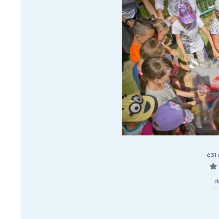
631
☆
d