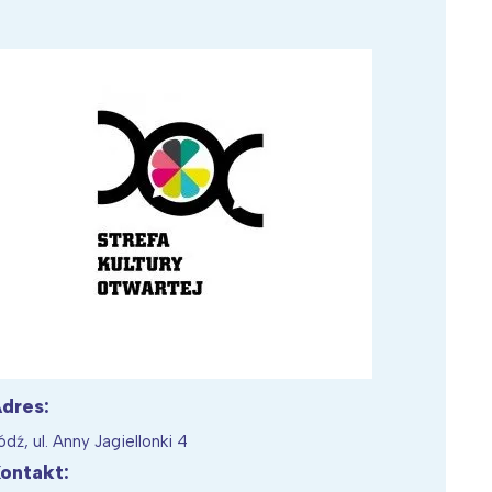
Wiewiórka na kwitnącym polu
dres:
ódź, ul. Anny Jagiellonki 4
ontakt: