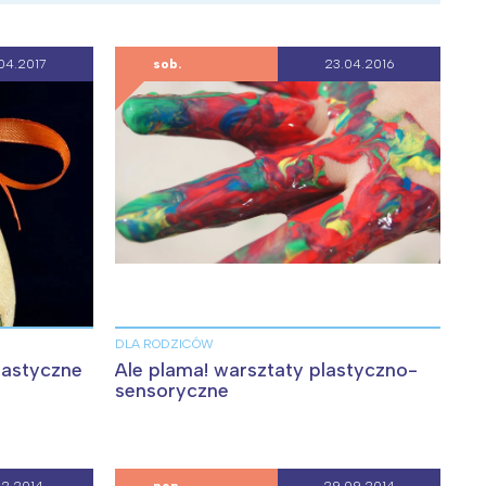
04.2017
sob.
23.04.2016
DLA RODZICÓW
:
lastyczne
Ale plama! warsztaty plastyczno-
sensoryczne