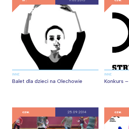
T
śr.
11.03.2015
czw.
P
W
INNE
INNE
Balet dla dzieci na Olechowie
Konkurs – 
czw.
25.09.2014
czw.