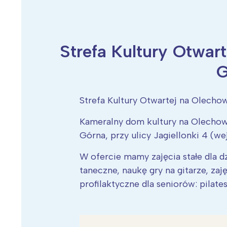
Strefa Kultury Otwart
Wiosenny koncert ptaków na płocie
Kwitnąca wiśn
G
Strefa Kultury Otwartej na Olecho
Kameralny dom kultury na Olechow
Górna, przy ulicy Jagiellonki 4 (we
W ofercie mamy zajęcia stałe dla dz
taneczne, naukę gry na gitarze, zaję
profilaktyczne dla seniorów: pilates