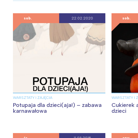
sob.
22.02.2020
sob.
WARSZTATY I ZAJĘCIA
WARSZTATY I 
Potupaja dla dzieci(aja!) – zabawa
Cukierek 
karnawałowa
dzieci
W
Ł