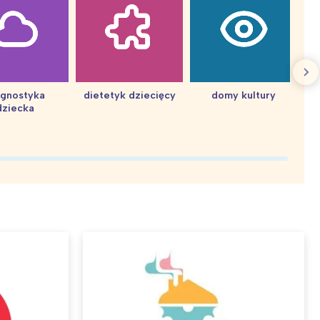
agnostyka
dietetyk dziecięcy
domy kultury
dziecka
d