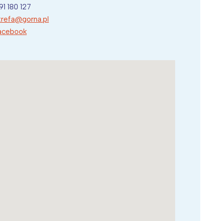
91 180 127
trefa@gorna.pl
acebook