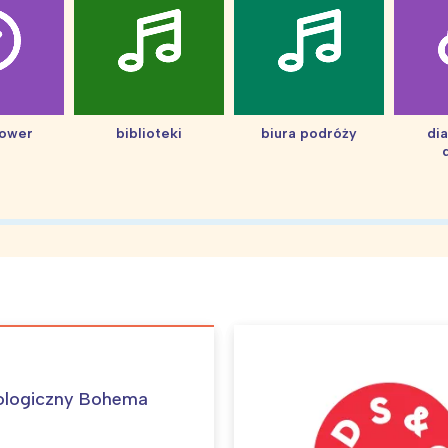
hower
biblioteki
biura podróży
di
ologiczny Bohema