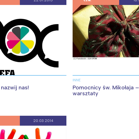
rójmiasto
Południe
22.01.2015
czw.
18.
oznań
Północ
rocław
Wszystkie
Wybieram
INNE
nazwij nas!
Pomocnicy św. Mikołaja –
warsztaty
20.03.2014