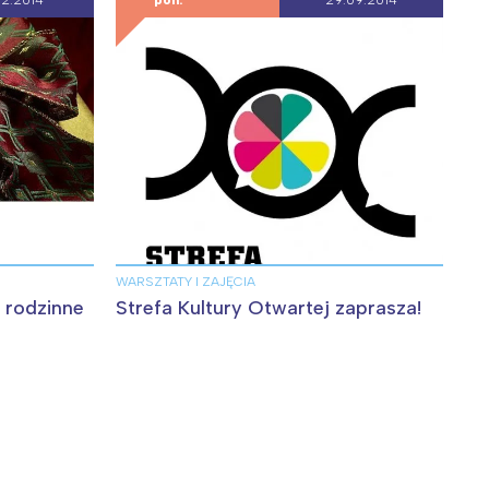
12.2014
pon.
29.09.2014
WARSZTATY I ZAJĘCIA
 rodzinne
Strefa Kultury Otwartej zaprasza!