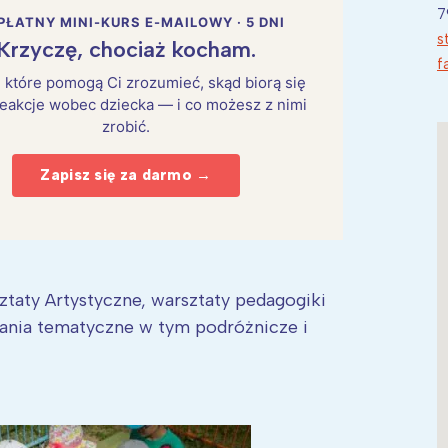
7
PŁATNY MINI-KURS E-MAILOWY · 5 DNI
s
Krzyczę, chociaż kocham.
f
i, które pomogą Ci zrozumieć, skąd biorą się
eakcje wobec dziecka — i co możesz z nimi
zrobić.
Zapisz się za darmo →
taty Artystyczne, warsztaty pedagogiki
ania tematyczne w tym podróżnicze i