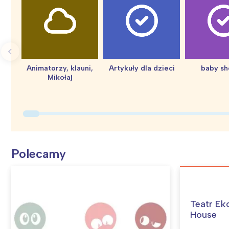
Animatorzy, klauni,
Artykuły dla dzieci
baby s
Mikołaj
Polecamy
Teatr Ek
House