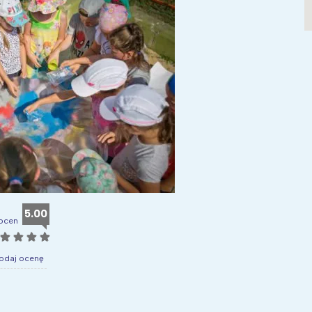
5.00
 ocen
☆
☆
☆
☆
odaj ocenę