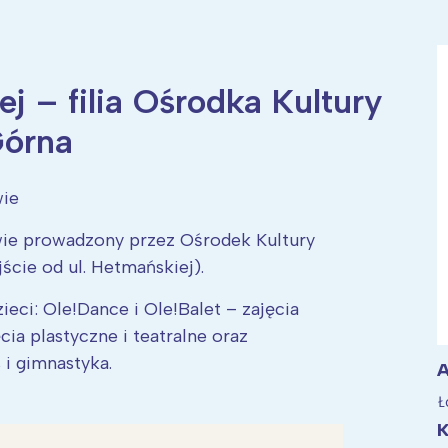
ej – filia Ośrodka Kultury
ia i jej płatki
Pszczoła i kwitnący ul
órna
wie
ie prowadzony przez Ośrodek Kultury
jście od ul. Hetmańskiej).
ieci: Ole!Dance i Ole!Balet – zajęcia
cia plastyczne i teatralne oraz
 i gimnastyka.
A
Ł
K