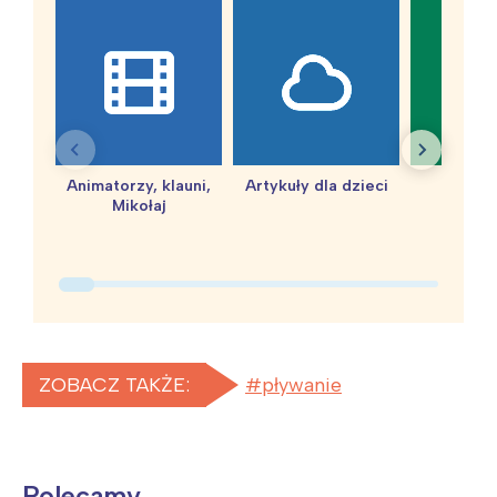
Animatorzy, klauni,
Artykuły dla dzieci
baby 
Mikołaj
ZOBACZ TAKŻE:
pływanie
Polecamy