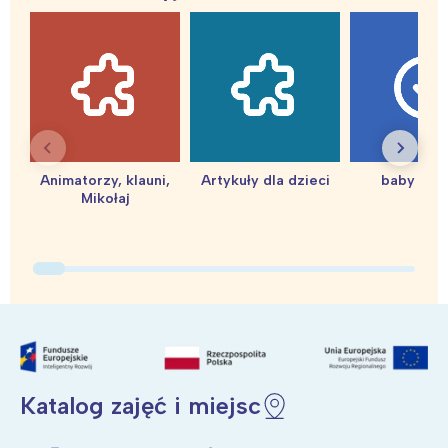
Interesują mnie wydarzenia z
Animatorzy, klauni,
Artykuły dla dzieci
baby sho
Mikołaj
tego regionu:
Warszawa
Śląsk
Łódź
Kraków
Trójmiasto
Południe
Poznań
Północ
Wrocław
Wszystkie
Katalog zajęć i miejsc