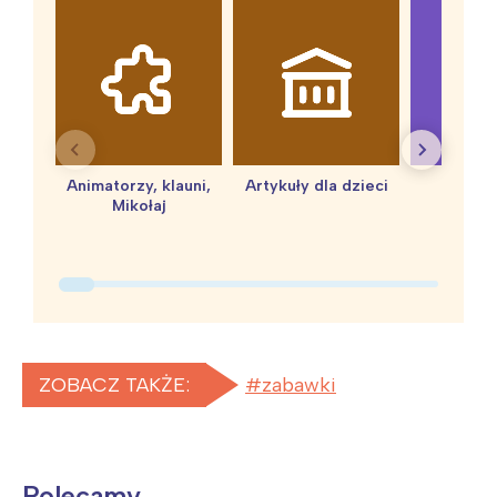
Animatorzy, klauni,
Artykuły dla dzieci
baby 
Mikołaj
ZOBACZ TAKŻE:
zabawki
Polecamy