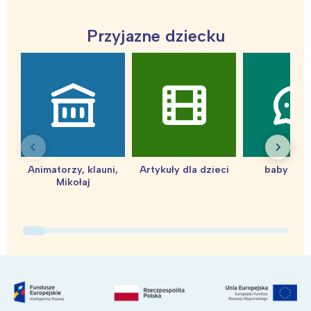
tego regionu:
Przyjazne dziecku
Warszawa
Śląsk
Łódź
Kraków
Trójmiasto
Południe
Poznań
Północ
Wrocław
Wszystkie
Animatorzy, klauni,
Artykuły dla dzieci
baby sho
Wybieram
Mikołaj