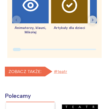
Animatorzy, klauni,
Artykuły dla dzieci
baby 
Mikołaj
ZOBACZ TAKŻE:
teatr
Polecamy