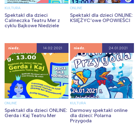
KULTURA
ONLINE
Spektakl dla dzieci
Spektakl dla dzieci ONLINE:
Calineczka Teatru Mer z
KSIĘŻYC’owe OPOWIEŚCI
cyklu Bajkowe Niedziele
niedz.
14.02.2021
niedz.
24.01.2021
ONLINE
KULTURA
Spektakl dla dzieci ONLINE:
Darmowy spektakl online
Gerda i Kaj Teatru Mer
dla dzieci: Polarna
Przygoda