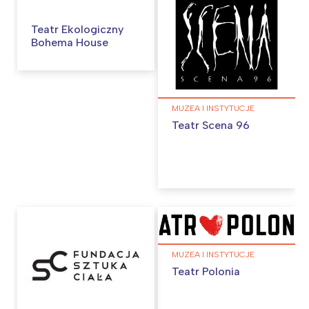
Teatr Ekologiczny
Bohema House
MUZEA I INSTYTUCJE
Teatr Scena 96
Interesują mnie wydarzenia z
tego regionu:
Warszawa
Śląsk
Łódź
Kraków
Trójmiasto
Południe
Poznań
Północ
MUZEA I INSTYTUCJE
Teatr Polonia
Wrocław
Wszystkie