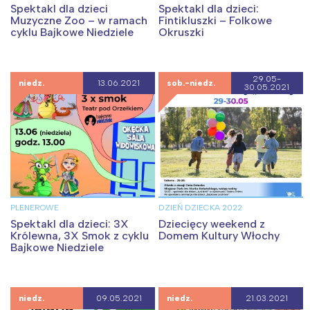
Spektakl dla dzieci
Spektakl dla dzieci:
Muzyczne Zoo – w ramach
Fintikluszki – Folkowe
cyklu Bajkowe Niedziele
Okruszki
29.05-
niedz.
13.06.2021
sob.-niedz.
30.05.2021
PLENEROWE
DZIEŃ DZIECKA 2022
Spektakl dla dzieci: 3X
Dziecięcy weekend z
Królewna, 3X Smok z cyklu
Domem Kultury Włochy
Bajkowe Niedziele
niedz.
09.05.2021
niedz.
21.03.2021