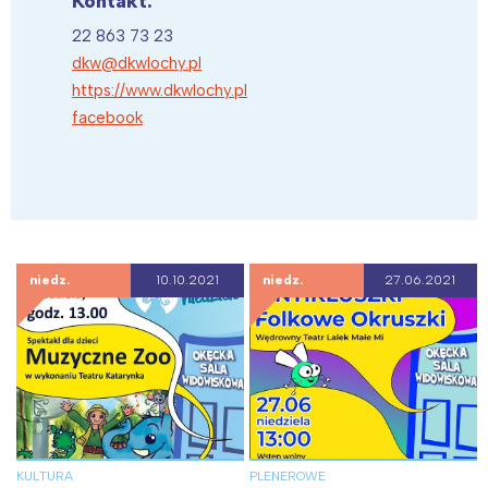
Kontakt:
22 863 73 23
dkw@dkwlochy.pl
https://www.dkwlochy.pl
facebook
niedz.
10.10.2021
niedz.
27.06.2021
KULTURA
PLENEROWE