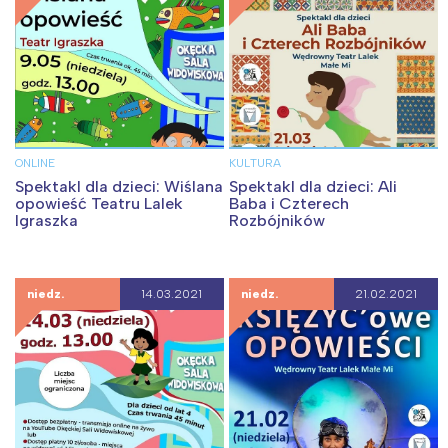
ONLINE
KULTURA
Spektakl dla dzieci: Wiślana
Spektakl dla dzieci: Ali
opowieść Teatru Lalek
Baba i Czterech
Igraszka
Rozbójników
niedz.
14.03.2021
niedz.
21.02.2021