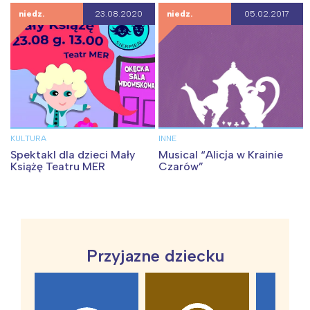
niedz.
23.08.2020
niedz.
05.02.2017
KULTURA
INNE
Spektakl dla dzieci Mały
Musical “Alicja w Krainie
Książę Teatru MER
Czarów”
Przyjazne dziecku