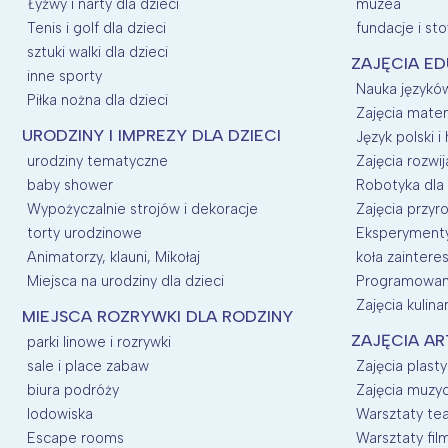
Łyżwy i narty dla dzieci
muzea
Tenis i golf dla dzieci
fundacje i st
sztuki walki dla dzieci
ZAJĘCIA E
inne sporty
Nauka języków
Piłka nożna dla dzieci
Zajęcia mate
URODZINY I IMPREZY DLA DZIECI
Język polski i 
urodziny tematyczne
Zajęcia rozwij
baby shower
Robotyka dla 
Wypożyczalnie strojów i dekoracje
Zajęcia przyro
torty urodzinowe
Eksperymenty 
Animatorzy, klauni, Mikołaj
koła zainter
Miejsca na urodziny dla dzieci
Programowani
Zajęcia kulina
MIEJSCA ROZRYWKI DLA RODZINY
ZAJĘCIA AR
parki linowe i rozrywki
sale i place zabaw
Zajęcia plasty
biura podróży
Zajęcia muzyc
lodowiska
Warsztaty tea
Escape rooms
Warsztaty fil