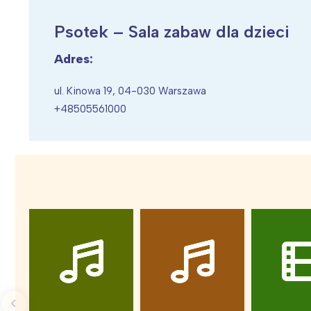
Psotek – Sala zabaw dla dzieci
Adres:
Wiosenny koncert ptaków na płocie
Kwitnąca wiśn
ul. Kinowa 19, 04-030 Warszawa
+48505561000