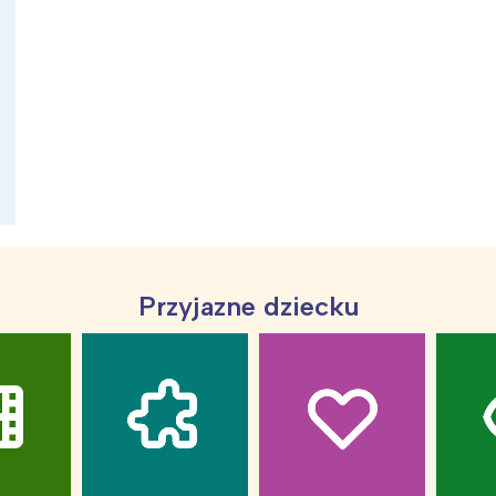
ia i jej płatki
Pszczoła i kwitnący ul
Przyjazne dziecku