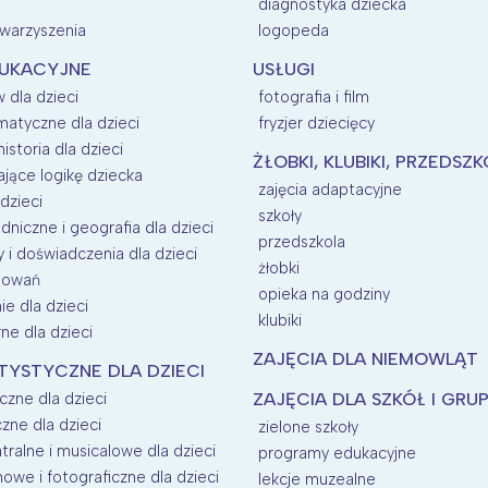
diagnostyka dziecka
owarzyszenia
logopeda
DUKACYJNE
USŁUGI
 dla dzieci
fotografia i film
matyczne dla dzieci
fryzjer dziecięcy
historia dla dzieci
ŻŁOBKI, KLUBIKI, PRZEDSZ
ające logikę dziecka
zajęcia adaptacyjne
dzieci
szkoły
dniczne i geografia dla dzieci
przedszkola
i doświadczenia dla dzieci
żłobki
esowań
opieka na godziny
e dla dzieci
klubiki
rne dla dzieci
ZAJĘCIA DLA NIEMOWLĄT
TYSTYCZNE DLA DZIECI
czne dla dzieci
ZAJĘCIA DLA SZKÓŁ I GRU
zne dla dzieci
zielone szkoły
tralne i musicalowe dla dzieci
programy edukacyjne
mowe i fotograficzne dla dzieci
lekcje muzealne