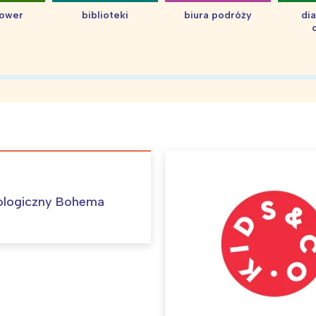
hower
biblioteki
biura podróży
di
ologiczny Bohema