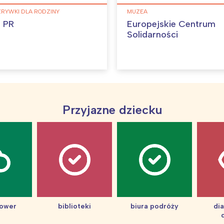
Wybieram
ZRYWKI DLA RODZINY
MUZEA
 PR
Europejskie Centrum
Solidarności
Przyjazne dziecku
hower
biblioteki
biura podróży
di