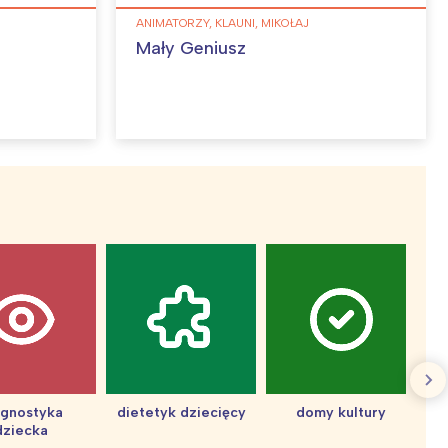
ANIMATORZY, KLAUNI, MIKOŁAJ
Mały Geniusz
agnostyka
dietetyk dziecięcy
domy kultury
dziecka
d