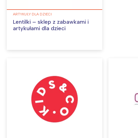
ARTYKUŁY DLA DZIECI
Lentilki – sklep z zabawkami i
artykułami dla dzieci
W
Ł
T
P
W