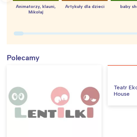
Animatorzy, klauni,
Artykuły dla dzieci
baby s
Mikołaj
Polecamy
Teatr Ek
House