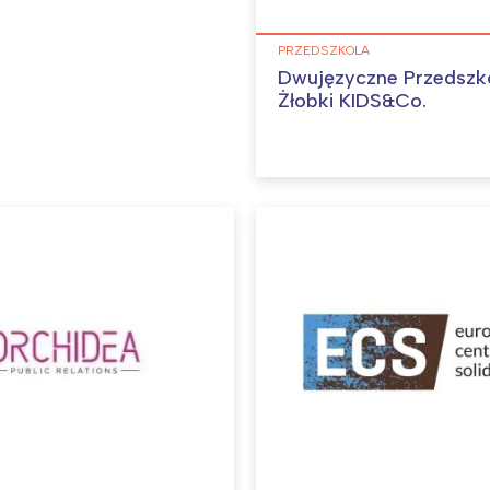
PRZEDSZKOLA
Dwujęzyczne Przedszko
Żłobki KIDS&Co.
Interesują mnie wydarzenia z tego regionu
arszawa
Śląsk
ódź
Kraków
rójmiasto
Południe
oznań
Północ
rocław
Wszystkie