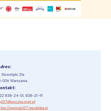
h syropów na
gadki dla
Czy jaskółka wiosnę czyni?
Zagadki o porach roku
 rodziców
e
aków
Ciekawostki o jaskółkach
dres:
l. Nowolipki 21a
Wiewiórka na kwitnącym polu
1-006 Warszawa
ontakt:
22 838-24-01, 838-21-91
p127@poczta.onet.pl
ttps://www.pp127.republika.pl