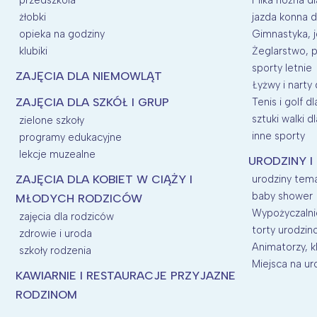
żłobki
jazda konna d
opieka na godziny
Gimnastyka, j
klubiki
Żeglarstwo, p
sporty letnie
ZAJĘCIA DLA NIEMOWLĄT
Łyżwy i narty 
ZAJĘCIA DLA SZKÓŁ I GRUP
Tenis i golf dl
sztuki walki dl
zielone szkoły
inne sporty
programy edukacyjne
lekcje muzealne
URODZINY I
ZAJĘCIA DLA KOBIET W CIĄŻY I
urodziny tem
baby shower
MŁODYCH RODZICÓW
Wypożyczalnie
zajęcia dla rodziców
torty urodzi
zdrowie i uroda
Animatorzy, kl
szkoły rodzenia
Miejsca na uro
KAWIARNIE I RESTAURACJE PRZYJAZNE
RODZINOM