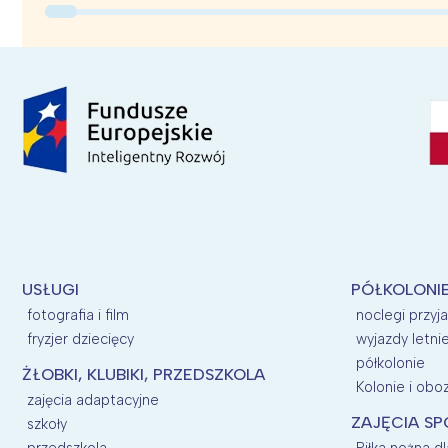
USŁUGI
PÓŁKOLONI
fotografia i film
noclegi przyj
fryzjer dziecięcy
wyjazdy letni
półkolonie
ŻŁOBKI, KLUBIKI, PRZEDSZKOLA
Kolonie i oboz
zajęcia adaptacyjne
ZAJĘCIA SP
szkoły
przedszkola
Piłka nożna dl