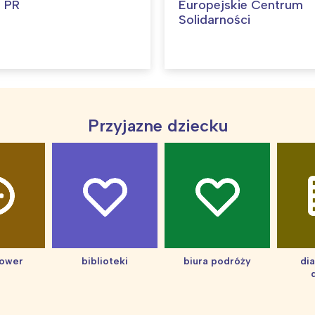
 PR
Europejskie Centrum
Solidarności
Przyjazne dziecku
hower
biblioteki
biura podróży
di