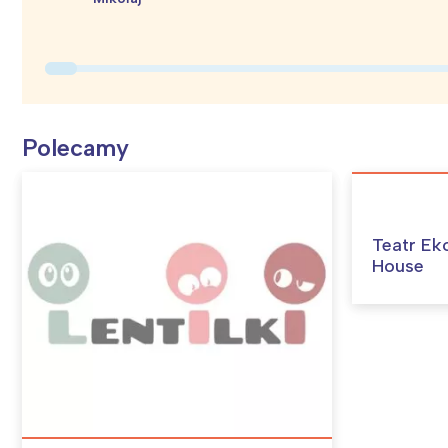
Polecamy
Teatr Ek
House