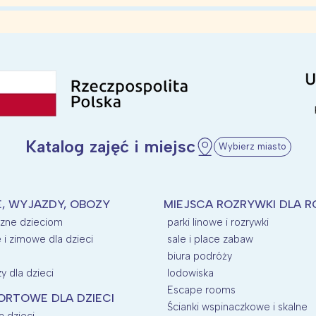
Katalog zajęć i miejsc
Wybierz miasto
E, WYJAZDY, OBOZY
MIEJSCA ROZRYWKI DLA R
azne dzieciom
parki linowe i rozrywki
e i zimowe dla dzieci
sale i place zabaw
biura podróży
y dla dzieci
lodowiska
Escape rooms
ORTOWE DLA DZIECI
Ścianki wspinaczkowe i skalne
a dzieci