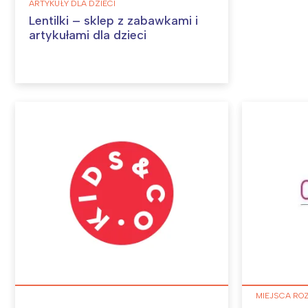
ARTYKUŁY DLA DZIECI
Lentilki – sklep z zabawkami i
artykułami dla dzieci
W
Ł
T
P
W
MIEJSCA RO