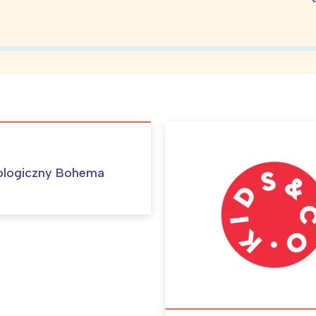
ologiczny Bohema
Interesują mnie wydarzenia z tego regionu