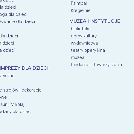
Paintball
la dzieci
Kregielnie
oga dla dzieci
MUZEA I INSTYTUCJE
ływanie dla dzieci
biblioteki
dla dzieci
domy kultury
a dzieci
wydawnictwa
a dzieci
teatry opery kina
muzea
fundacje i stowarzyszenia
 IMPREZY DLA DZIECI
atyczne
 strojów i dekoracje
nowe
auni, Mikołaj
dziny dla dzieci