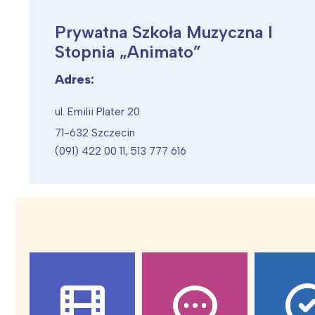
Prywatna Szkoła Muzyczna I
Stopnia „Animato”
Adres:
Wiosenny koncert ptaków na płocie
Kwitnąca wiśn
ul. Emilii Plater 20
71-632 Szczecin
(091) 422 00 11, 513 777 616