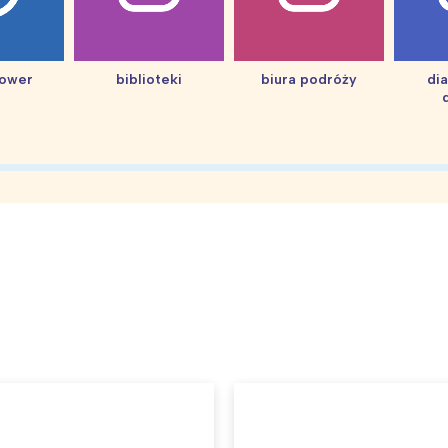
hower
biblioteki
biura podróży
di