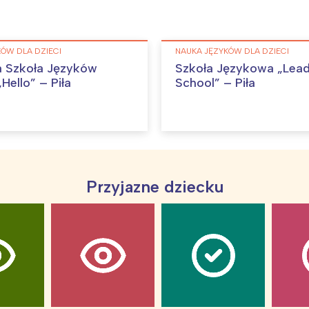
Wybieram
ÓW DLA DZIECI
NAUKA JĘZYKÓW DLA DZIECI
 Szkoła Języków
Szkoła Językowa „Lea
Hello” – Piła
School” – Piła
Przyjazne dziecku