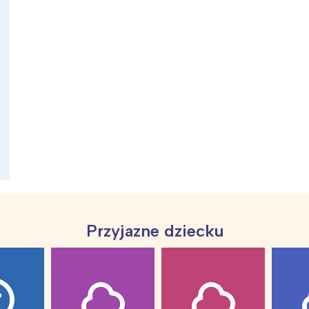
ia i jej płatki
Pszczoła i kwitnący ul
Przyjazne dziecku