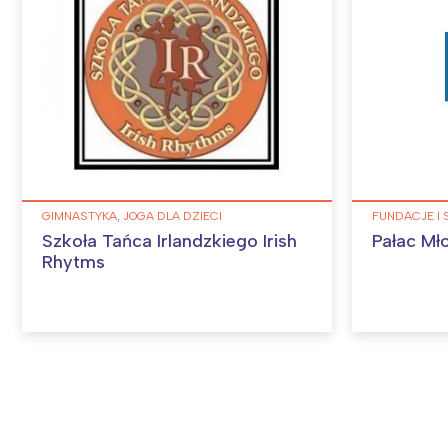
GIMNASTYKA, JOGA DLA DZIECI
FUNDACJE I
Szkoła Tańca Irlandzkiego Irish
Pałac Mł
Rhytms
W
Ł
T
P
W