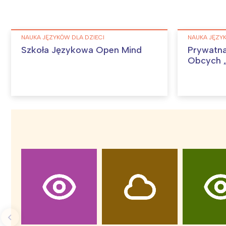
NAUKA JĘZYKÓW DLA DZIECI
NAUKA JĘZYK
Szkoła Językowa Open Mind
Prywatna
Obcych „