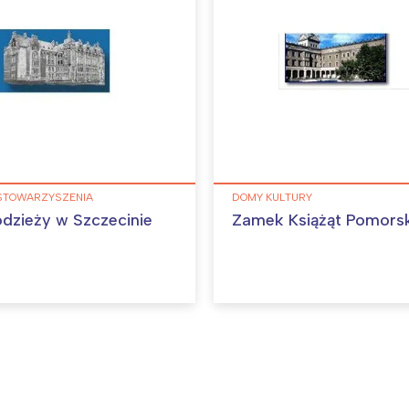
 STOWARZYSZENIA
DOMY KULTURY
odzieży w Szczecinie
Zamek Książąt Pomors
Interesują mnie wydarzenia z tego regionu
arszawa
Śląsk
ódź
Kraków
rójmiasto
Południe
oznań
Północ
rocław
Wszystkie