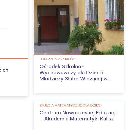
LEKARZE SPECJALIŚCI
Ośrodek Szkolno-
kich
Wychowawczy dla Dzieci i
:
Młodzieży Słabo Widzącej w
Lublinie
ZAJĘCIA MATEMATYCZNE DLA DZIECI
Centrum Nowoczesnej Edukacji
– Akademia Matematyki Kalisz