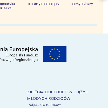
agnostyka
dietetyk dziecięcy
domy kultury
dziecka
d
ZAJĘCIA DLA KOBIET W CIĄŻY I
MŁODYCH RODZICÓW
zajęcia dla rodziców