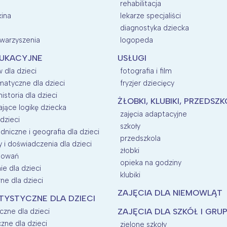
rehabilitacja
kina
lekarze specjaliści
diagnostyka dziecka
owarzyszenia
logopeda
DUKACYJNE
USŁUGI
 dla dzieci
fotografia i film
matyczne dla dzieci
fryzjer dziecięcy
historia dla dzieci
ŻŁOBKI, KLUBIKI, PRZEDSZ
ające logikę dziecka
zajęcia adaptacyjne
dzieci
szkoły
dniczne i geografia dla dzieci
przedszkola
i doświadczenia dla dzieci
żłobki
esowań
opieka na godziny
e dla dzieci
klubiki
rne dla dzieci
ZAJĘCIA DLA NIEMOWLĄT
TYSTYCZNE DLA DZIECI
czne dla dzieci
ZAJĘCIA DLA SZKÓŁ I GRU
zne dla dzieci
zielone szkoły