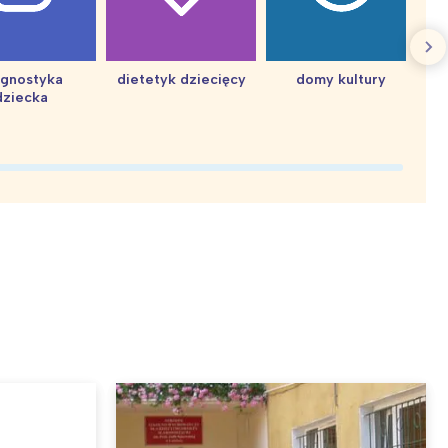
agnostyka
dietetyk dziecięcy
domy kultury
dziecka
d