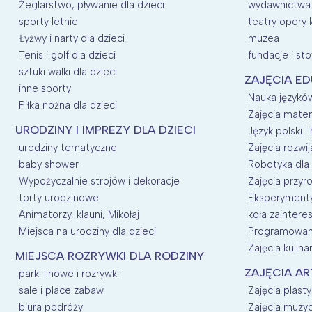
Żeglarstwo, pływanie dla dzieci
wydawnictwa
sporty letnie
teatry opery 
Łyżwy i narty dla dzieci
muzea
Tenis i golf dla dzieci
fundacje i st
sztuki walki dla dzieci
ZAJĘCIA E
inne sporty
Nauka języków
Piłka nożna dla dzieci
Zajęcia mate
URODZINY I IMPREZY DLA DZIECI
Język polski i 
urodziny tematyczne
Zajęcia rozwij
baby shower
Robotyka dla 
Wypożyczalnie strojów i dekoracje
Zajęcia przyro
torty urodzinowe
Eksperymenty 
Animatorzy, klauni, Mikołaj
koła zainter
Miejsca na urodziny dla dzieci
Programowani
Zajęcia kulina
MIEJSCA ROZRYWKI DLA RODZINY
ZAJĘCIA AR
parki linowe i rozrywki
sale i place zabaw
Zajęcia plasty
biura podróży
Zajęcia muzyc