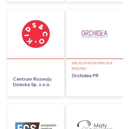
MIEJSCA ROZRYWKI DLA
RODZINY
Orchidea PR
Centrum Rozwoju
Dziecka Sp. z.o.o.
Interesują mnie wydarzenia z
tego regionu:
Warszawa
Śląsk