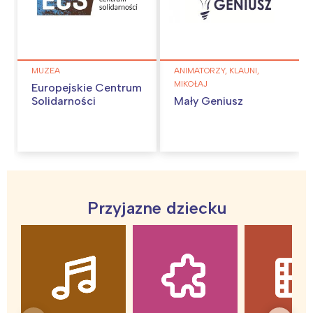
Łódź
Kraków
Trójmiasto
Południe
Poznań
Północ
Wrocław
Wszystkie
MUZEA
ANIMATORZY, KLAUNI,
MIKOŁAJ
Europejskie Centrum
Solidarności
Mały Geniusz
Wybieram
Przyjazne dziecku