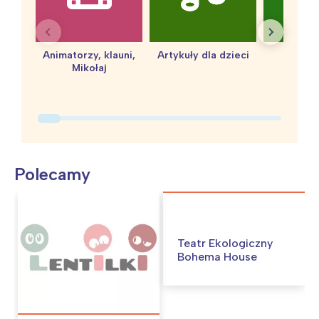
Animatorzy, klauni,
Artykuły dla dzieci
baby 
Mikołaj
Polecamy
Teatr Ekologiczny
Bohema House