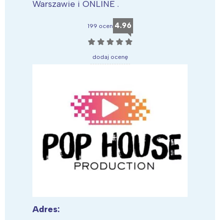
Warszawie i ONLINE .
4.96
199 ocen
☆
☆
☆
☆
☆
dodaj ocenę
Adres: