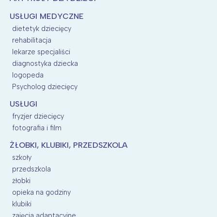
USŁUGI MEDYCZNE
dietetyk dziecięcy
rehabilitacja
lekarze specjaliści
diagnostyka dziecka
logopeda
Psycholog dziecięcy
USŁUGI
fryzjer dziecięcy
fotografia i film
ŻŁOBKI, KLUBIKI, PRZEDSZKOLA
szkoły
przedszkola
żłobki
opieka na godziny
klubiki
zajęcia adaptacyjne