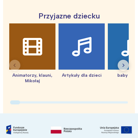
tego regionu:
Przyjazne dziecku
Warszawa
Śląsk
Łódź
Kraków
Trójmiasto
Południe
Poznań
Północ
Wrocław
Wszystkie
Animatorzy, klauni,
Artykuły dla dzieci
baby sho
Wybieram
Mikołaj