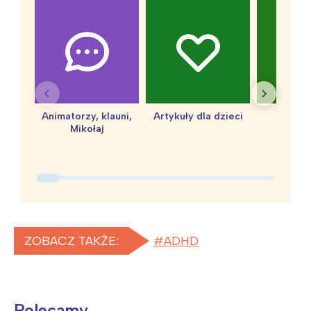
Animatorzy, klauni,
Artykuły dla dzieci
baby 
Mikołaj
ZOBACZ TAKŻE:
ADHD
Polecamy