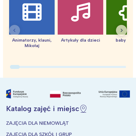
Warszawa
Śląsk
Łódź
Kraków
Trójmiasto
Południe
Poznań
Północ
Animatorzy, klauni,
Artykuły dla dzieci
baby sho
Wrocław
Wszystkie
Mikołaj
Wybieram
Katalog zajęć i miejsc
ZAJĘCIA DLA NIEMOWLĄT
ZAJĘCIA DLA SZKÓŁ I GRUP