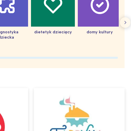
agnostyka
dietetyk dziecięcy
domy kultury
dziecka
d