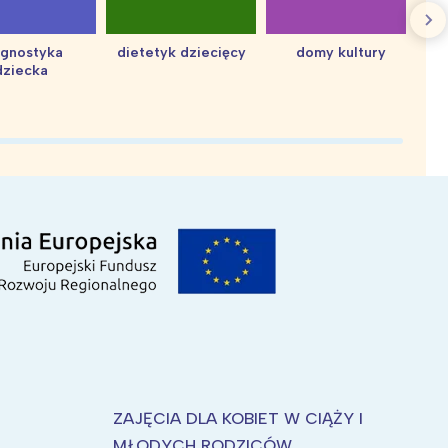
agnostyka
dietetyk dziecięcy
domy kultury
dziecka
d
ZAJĘCIA DLA KOBIET W CIĄŻY I
MŁODYCH RODZICÓW