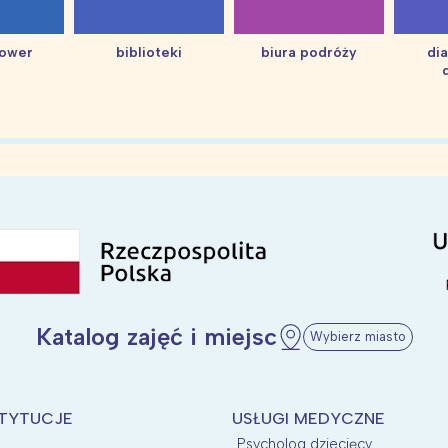
hower
biblioteki
biura podróży
di
Katalog zajęć i miejsc
Wybierz miasto
STYTUCJE
USŁUGI MEDYCZNE
Psycholog dziecięcy