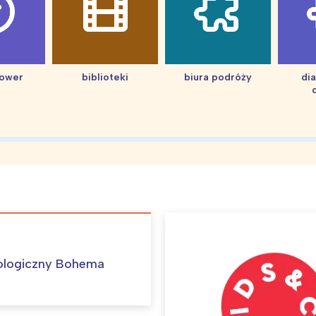
hower
biblioteki
biura podróży
di
ologiczny Bohema