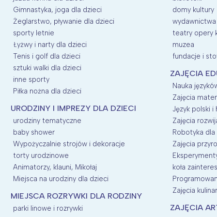
Gimnastyka, joga dla dzieci
domy kultury
Żeglarstwo, pływanie dla dzieci
wydawnictwa
sporty letnie
teatry opery 
Łyżwy i narty dla dzieci
muzea
Tenis i golf dla dzieci
fundacje i st
sztuki walki dla dzieci
ZAJĘCIA E
inne sporty
Nauka języków
Piłka nożna dla dzieci
Zajęcia mate
URODZINY I IMPREZY DLA DZIECI
Język polski i 
urodziny tematyczne
Zajęcia rozwij
baby shower
Robotyka dla 
Wypożyczalnie strojów i dekoracje
Zajęcia przyro
torty urodzinowe
Eksperymenty 
Animatorzy, klauni, Mikołaj
koła zainter
Miejsca na urodziny dla dzieci
Programowani
Zajęcia kulina
MIEJSCA ROZRYWKI DLA RODZINY
ZAJĘCIA AR
parki linowe i rozrywki