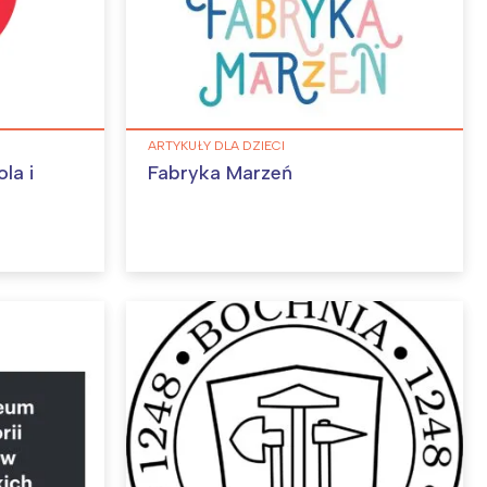
ARTYKUŁY DLA DZIECI
la i
Fabryka Marzeń
: