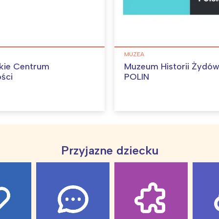
rocław
Wszystkie
Wybieram
MUZEA
kie Centrum
Muzeum Historii Żydów
ości
POLIN
Przyjazne dziecku