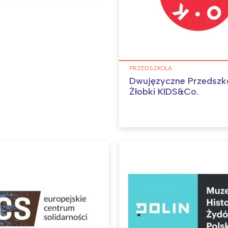
PRZEDSZKOLA
Dwujęzyczne Przedszko
Żłobki KIDS&Co.
Interesują mnie wydarzenia z tego regionu
arszawa
Śląsk
ódź
Kraków
rójmiasto
Południe
oznań
Północ