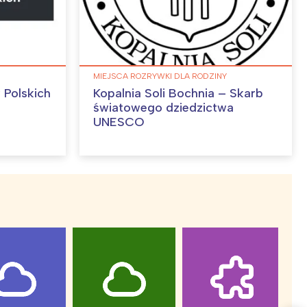
MIEJSCA ROZRYWKI DLA RODZINY
 Polskich
Kopalnia Soli Bochnia – Skarb
światowego dziedzictwa
UNESCO