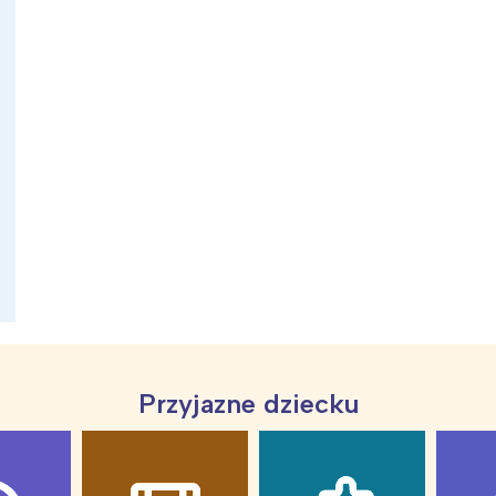
ia i jej płatki
Pszczoła i kwitnący ul
Przyjazne dziecku