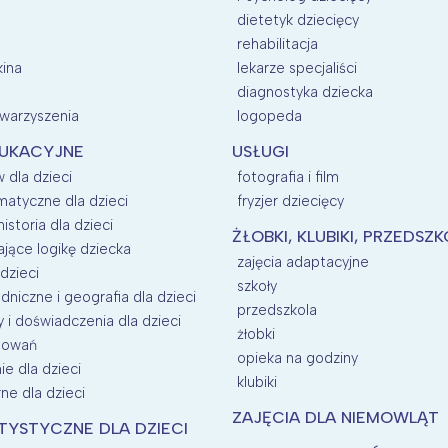
dietetyk dziecięcy
rehabilitacja
kina
lekarze specjaliści
diagnostyka dziecka
owarzyszenia
logopeda
DUKACYJNE
USŁUGI
 dla dzieci
fotografia i film
matyczne dla dzieci
fryzjer dziecięcy
historia dla dzieci
ŻŁOBKI, KLUBIKI, PRZEDSZ
ające logikę dziecka
zajęcia adaptacyjne
dzieci
szkoły
dniczne i geografia dla dzieci
przedszkola
i doświadczenia dla dzieci
żłobki
esowań
opieka na godziny
e dla dzieci
klubiki
rne dla dzieci
ZAJĘCIA DLA NIEMOWLĄT
TYSTYCZNE DLA DZIECI