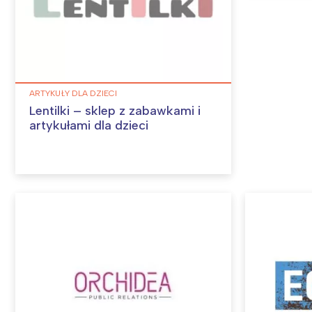
ARTYKUŁY DLA DZIECI
Lentilki – sklep z zabawkami i
artykułami dla dzieci
W
Ł
T
P