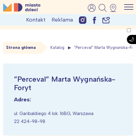
Skip
MiastoDzieci.pl
atrakcje dla dzieci, wydarzenia, imprezy rodzinne
to
Kontakt
Reklama
content
Strona główna
Katalog
”Perceval” Marta Wygnańska-For
”Perceval” Marta Wygnańska-
Foryt
Adres:
ul. Garibaldiego 4 lok. 16BG, Warszawa
22 424-98-98