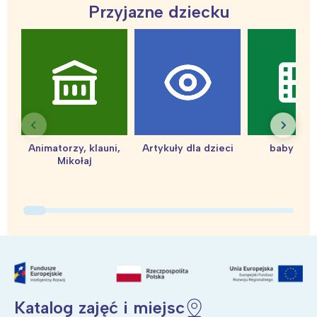
Przyjazne dziecku
Interesują mnie wydarzenia z
Animatorzy, klauni,
Artykuły dla dzieci
baby sho
tego regionu:
Mikołaj
Warszawa
Śląsk
Łódź
Kraków
Trójmiasto
Południe
Poznań
Północ
Wrocław
Wszystkie
Katalog zajęć i miejsc