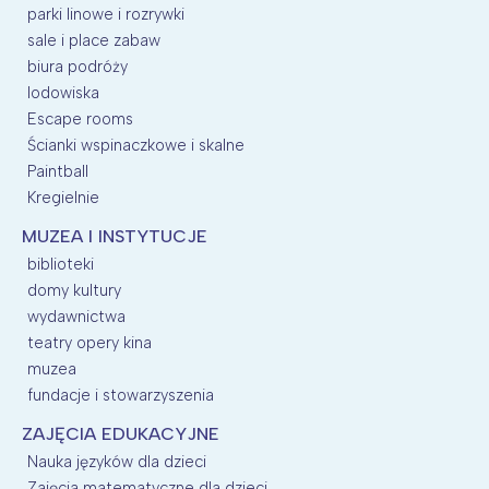
parki linowe i rozrywki
sale i place zabaw
biura podróży
lodowiska
Escape rooms
Ścianki wspinaczkowe i skalne
Paintball
Kregielnie
MUZEA I INSTYTUCJE
biblioteki
domy kultury
wydawnictwa
teatry opery kina
muzea
fundacje i stowarzyszenia
ZAJĘCIA EDUKACYJNE
Nauka języków dla dzieci
Zajęcia matematyczne dla dzieci