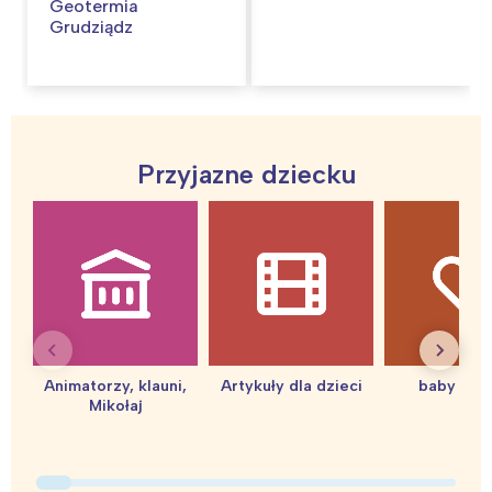
Geotermia
Grudziądz
Przyjazne dziecku
Interesują mnie wydarzenia z
tego regionu:
Animatorzy, klauni,
Artykuły dla dzieci
baby sho
Warszawa
Śląsk
Mikołaj
Łódź
Kraków
Trójmiasto
Południe