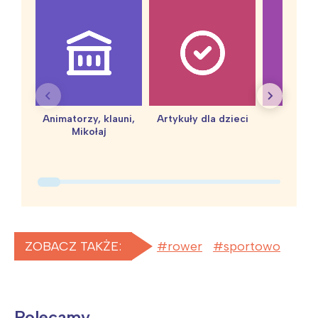
Animatorzy, klauni,
Artykuły dla dzieci
baby 
Mikołaj
ZOBACZ TAKŻE:
rower
sportowo
Polecamy