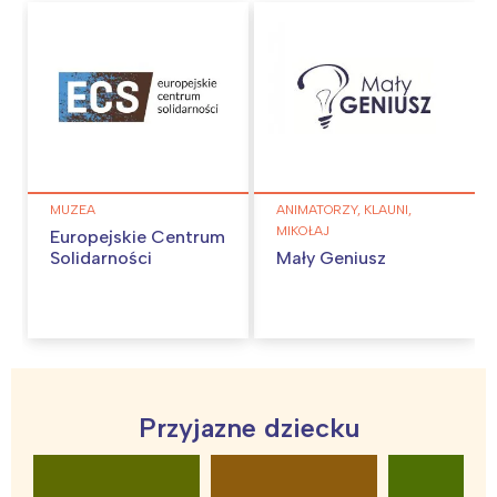
MUZEA
ANIMATORZY, KLAUNI,
MIKOŁAJ
Europejskie Centrum
Solidarności
Mały Geniusz
Interesują mnie wydarzenia z
Przyjazne dziecku
tego regionu: