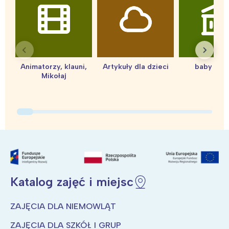
Warszawa
Śląsk
Łódź
Kraków
Trójmiasto
Południe
Poznań
Północ
Animatorzy, klauni,
Artykuły dla dzieci
baby sho
Wrocław
Wszystkie
Mikołaj
Wybieram
Katalog zajęć i miejsc
ZAJĘCIA DLA NIEMOWLĄT
ZAJĘCIA DLA SZKÓŁ I GRUP