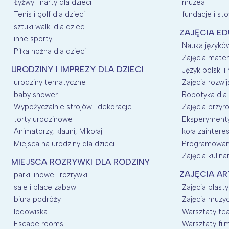
Łyżwy i narty dla dzieci
muzea
Tenis i golf dla dzieci
fundacje i st
sztuki walki dla dzieci
ZAJĘCIA E
inne sporty
Nauka języków
Piłka nożna dla dzieci
Zajęcia mate
URODZINY I IMPREZY DLA DZIECI
Język polski i 
urodziny tematyczne
Zajęcia rozwij
baby shower
Robotyka dla 
Wypożyczalnie strojów i dekoracje
Zajęcia przyro
torty urodzinowe
Eksperymenty 
Animatorzy, klauni, Mikołaj
koła zainter
Miejsca na urodziny dla dzieci
Programowani
Zajęcia kulina
MIEJSCA ROZRYWKI DLA RODZINY
ZAJĘCIA AR
parki linowe i rozrywki
sale i place zabaw
Zajęcia plasty
biura podróży
Zajęcia muzyc
lodowiska
Warsztaty tea
Escape rooms
Warsztaty fil