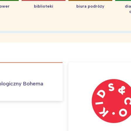
hower
biblioteki
biura podróży
di
ologiczny Bohema