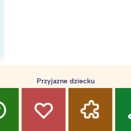
ia i jej płatki
Pszczoła i kwitnący ul
Przyjazne dziecku