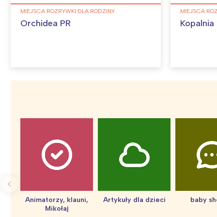
MIEJSCA ROZRYWKI DLA RODZINY
MIEJSCA RO
Orchidea PR
Kopalnia 
Animatorzy, klauni,
Artykuły dla dzieci
baby s
Mikołaj