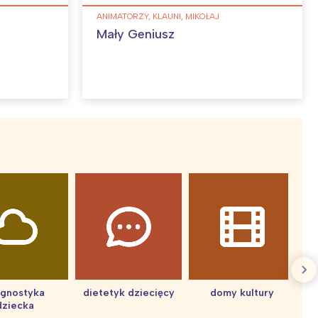
ANIMATORZY, KLAUNI, MIKOŁAJ
Mały Geniusz
agnostyka
dietetyk dziecięcy
domy kultury
dziecka
d