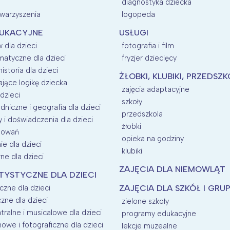
diagnostyka dziecka
owarzyszenia
logopeda
DUKACYJNE
USŁUGI
 dla dzieci
fotografia i film
matyczne dla dzieci
fryzjer dziecięcy
historia dla dzieci
ŻŁOBKI, KLUBIKI, PRZEDSZ
ające logikę dziecka
zajęcia adaptacyjne
dzieci
szkoły
dniczne i geografia dla dzieci
przedszkola
i doświadczenia dla dzieci
żłobki
esowań
opieka na godziny
e dla dzieci
klubiki
rne dla dzieci
ZAJĘCIA DLA NIEMOWLĄT
TYSTYCZNE DLA DZIECI
czne dla dzieci
ZAJĘCIA DLA SZKÓŁ I GRU
zne dla dzieci
zielone szkoły
tralne i musicalowe dla dzieci
programy edukacyjne
mowe i fotograficzne dla dzieci
lekcje muzealne