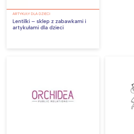
ARTYKUŁY DLA DZIECI
Lentilki – sklep z zabawkami i
artykułami dla dzieci
W
Ł
T
P
W