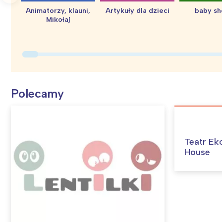
Animatorzy, klauni,
Artykuły dla dzieci
baby s
Mikołaj
Polecamy
Teatr Ek
House