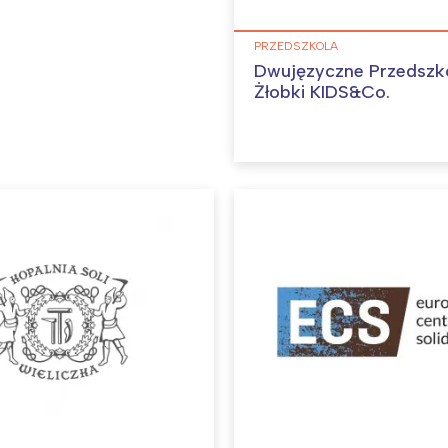
PRZEDSZKOLA
Dwujęzyczne Przedszko
Żłobki KIDS&Co.
Interesują mnie wydarzenia z tego regionu
arszawa
Śląsk
ódź
Kraków
rójmiasto
Południe
oznań
Północ
rocław
Wszystkie