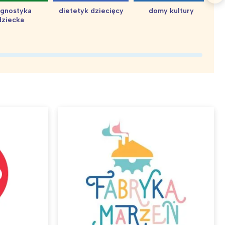
agnostyka
dietetyk dziecięcy
domy kultury
dziecka
d