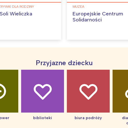
Wybieram
ZRYWKI DLA RODZINY
MUZEA
Soli Wieliczka
Europejskie Centrum
Solidarności
Przyjazne dziecku
hower
biblioteki
biura podróży
di