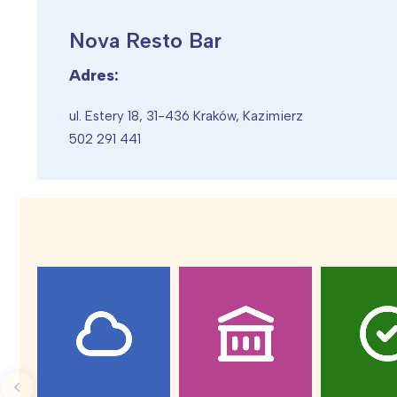
Nova Resto Bar
Adres:
Wiosenny koncert ptaków na płocie
Kwitnąca wiśn
ul. Estery 18, 31-436 Kraków, Kazimierz
502 291 441