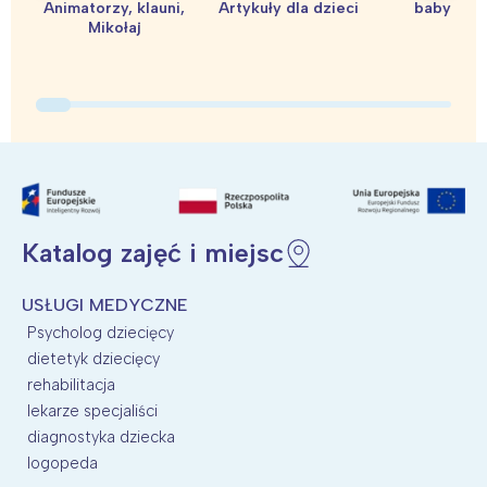
Animatorzy, klauni,
Artykuły dla dzieci
baby sho
Mikołaj
Interesują mnie wydarzenia z
tego regionu:
Warszawa
Śląsk
Łódź
Kraków
Katalog zajęć i miejsc
Trójmiasto
Południe
Poznań
Północ
USŁUGI MEDYCZNE
Wrocław
Wszystkie
Psycholog dziecięcy
dietetyk dziecięcy
rehabilitacja
Wybieram
lekarze specjaliści
diagnostyka dziecka
logopeda