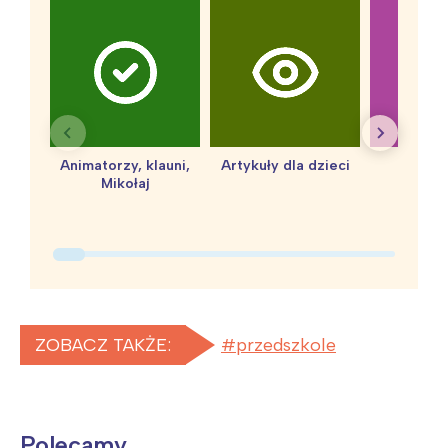
Animatorzy, klauni,
Artykuły dla dzieci
baby 
Mikołaj
ZOBACZ TAKŻE:
przedszkole
Polecamy