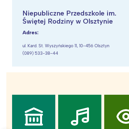
Niepubliczne Przedszkole im.
Świętej Rodziny w Olsztynie
Adres:
Wiosenny koncert ptaków na płocie
Kwitnąca wiśn
ul. Kard. St. Wyszyńskiego 11, 10-456 Olsztyn
(089) 533-38-44