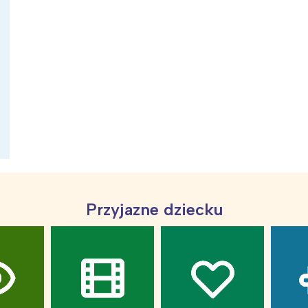
ia i jej płatki
Pszczoła i kwitnący ul
Przyjazne dziecku