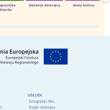
agnostyka
dietetyk dziecięcy
domy kultury
dziecka
d
USŁUGI
fotografia i film
ci
fryzjer dziecięcy