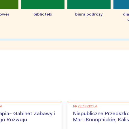
hower
biblioteki
biura podróży
di
LA
PRZEDSZKOLA
pia- Gabinet Zabawy i
Niepubliczne Przedszko
go Rozwoju
Marii Konopnickiej Kali