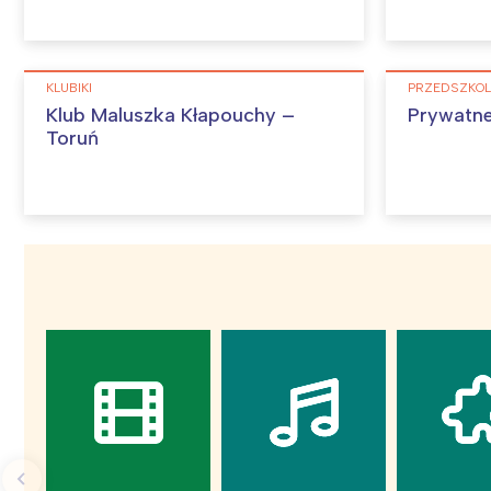
KLUBIKI
PRZEDSZKO
Klub Maluszka Kłapouchy –
Prywatne
W
Toruń
Ł
T
P
W