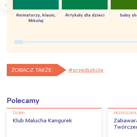
Animatorzy, klauni,
Artykuły dla dzieci
baby s
Mikołaj
ZOBACZ TAKŻE:
przedszkole
Polecamy
ŻŁOBKI
PRZEDSZKO
Klub Malucha Kangurek
Zabawara
Twórcze