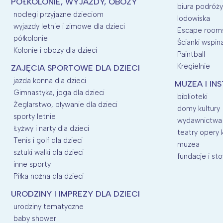
PÓŁKOLONIE, WYJAZDY, OBOZY
biura podróży
noclegi przyjazne dzieciom
lodowiska
wyjazdy letnie i zimowe dla dzieci
Escape room
półkolonie
Ścianki wspin
Kolonie i obozy dla dzieci
Paintball
Kregielnie
ZAJĘCIA SPORTOWE DLA DZIECI
jazda konna dla dzieci
MUZEA I IN
Gimnastyka, joga dla dzieci
biblioteki
Żeglarstwo, pływanie dla dzieci
domy kultury
sporty letnie
wydawnictwa
Łyżwy i narty dla dzieci
teatry opery 
Tenis i golf dla dzieci
muzea
sztuki walki dla dzieci
fundacje i st
inne sporty
Piłka nożna dla dzieci
URODZINY I IMPREZY DLA DZIECI
urodziny tematyczne
baby shower