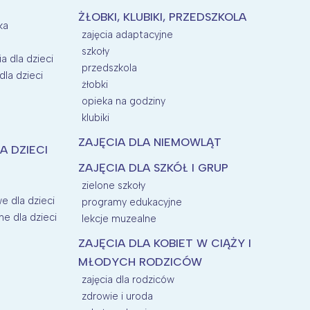
ŻŁOBKI, KLUBIKI, PRZEDSZKOLA
ka
zajęcia adaptacyjne
szkoły
a dla dzieci
przedszkola
la dzieci
żłobki
opieka na godziny
klubiki
ZAJĘCIA DLA NIEMOWLĄT
A DZIECI
ZAJĘCIA DLA SZKÓŁ I GRUP
zielone szkoły
e dla dzieci
programy edukacyjne
ne dla dzieci
lekcje muzealne
ZAJĘCIA DLA KOBIET W CIĄŻY I
MŁODYCH RODZICÓW
zajęcia dla rodziców
zdrowie i uroda