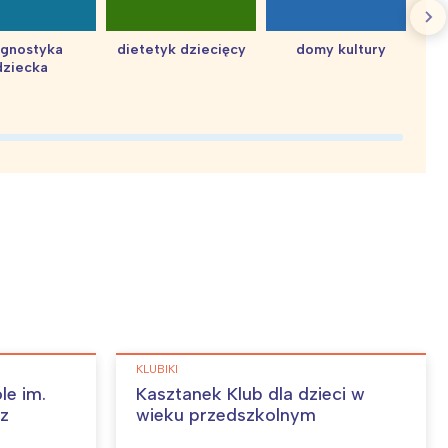
agnostyka
dietetyk dziecięcy
domy kultury
dziecka
d
KLUBIKI
le im.
Kasztanek Klub dla dzieci w
sz
wieku przedszkolnym