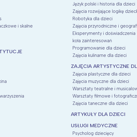
Język polski i historia dla dzieci
Zajęcia rozwijające logikę dziec
s
Robotyka dla dzieci
aczkowe i skalne
Zajęcia przyrodniczne i geografi
Eksperymenty i doświadczenia d
koła zainteresowań
Programowanie dla dzieci
STYTUCJE
Zajęcia kulinarne dla dzieci
ZAJĘCIA ARTYSTYCZNE DL
Zajęcia plastyczne dla dzieci
kina
Zajęcia muzyczne dla dzieci
Warsztaty teatralne i musicalow
owarzyszenia
Warsztaty filmowe i fotograficz
Zajęcia taneczne dla dzieci
ARTYKUŁY DLA DZIECI
USŁUGI MEDYCZNE
Psycholog dziecięcy