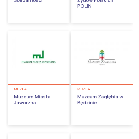
Solidarności
Żydów Polskich
POLIN
MUZEA
MUZEA
Interesują mnie wydarzenia z
Muzeum Miasta
Muzeum Zagłębia w
Jaworzna
Będzinie
tego regionu:
Warszawa
Śląsk
Łódź
Kraków