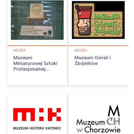
Trójmiasto
Południe
Poznań
Północ
Wrocław
Wszystkie
Wybieram
MUZEA
MUZEA
Muzeum
Muzeum Górali i
Miniaturowej Sztuki
Zbójników
Profesjonalnej
Henryk Jan Dominiak
w Tychach