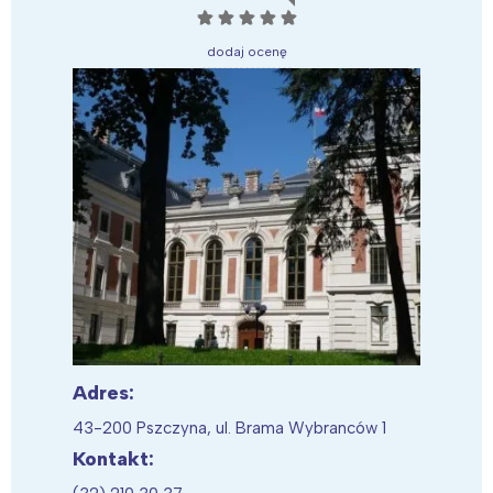
☆
☆
☆
☆
☆
dodaj ocenę
Adres:
43-200 Pszczyna, ul. Brama Wybranców 1
Kontakt: