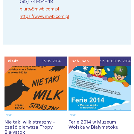
(85) 741-54-48
biuro@mwb.com.pl
https://www.mwb.com.pl
niedz.
16.02.2014
sob.-sob.
25.01-08.02.2014
INNE
INNE
Nie taki wilk straszny –
Ferie 2014 w Muzeum
część pierwsza Tropy.
Wojska w Białymstoku
Białystok