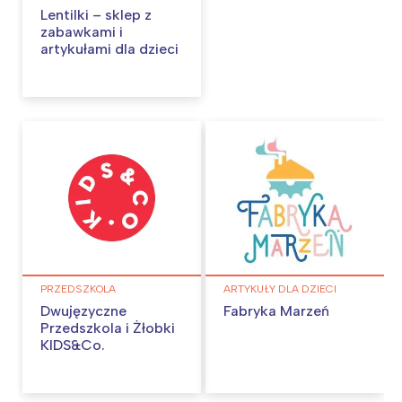
Lentilki – sklep z
zabawkami i
artykułami dla dzieci
Interesują mnie wydarzenia z
tego regionu:
Warszawa
Śląsk
Łódź
Kraków
Trójmiasto
Południe
Poznań
Północ
Wrocław
Wszystkie
PRZEDSZKOLA
ARTYKUŁY DLA DZIECI
Dwujęzyczne
Fabryka Marzeń
Przedszkola i Żłobki
Wybieram
KIDS&Co.