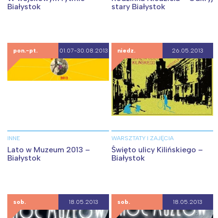
Białystok
stary Białystok
pon.-pt.
01.07-30.08.2013
niedz.
26.05.2013
INNE
WARSZTATY I ZAJĘCIA
Lato w Muzeum 2013 –
Święto ulicy Kilińskiego –
Białystok
Białystok
sob.
18.05.2013
sob.
18.05.2013