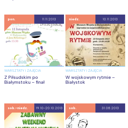
pon.
11.11.2013
niedz.
10.11.2013
WARSZTATY I ZAJĘCIA
WARSZTATY I ZAJĘCIA
Z Piłsudskim po
W wojskowym rytmie –
Białymstoku – finał
Białystok
sob.-niedz.
19.10-20.10.2013
sob.
31.08.2013