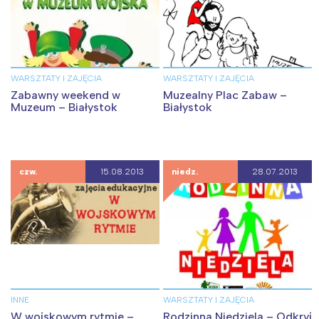
WARSZTATY I ZAJĘCIA
WARSZTATY I ZAJĘCIA
Zabawny weekend w
Muzealny Plac Zabaw –
Muzeum – Białystok
Białystok
czw.
15.08.2013
niedz.
28.07.2013
INNE
WARSZTATY I ZAJĘCIA
W wojskowym rytmie –
Rodzinna Niedziela – Odkryj