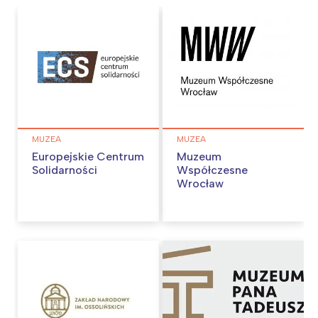
tego regionu:
Warszawa
Śląsk
Łódź
Kraków
Trójmiasto
Południe
Poznań
Północ
Wrocław
Wszystkie
MUZEA
MUZEA
Europejskie Centrum
Muzeum
Solidarności
Współczesne
Wybieram
Wrocław