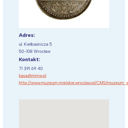
Adres:
ul. Kiełbaśnicza 5
50-108 Wrocław
Kontakt:
71 391 69 40
kasa@mmw.pl
http://www.muzeum.miejskie.wroclaw.pl/CMS/muzeum_sz