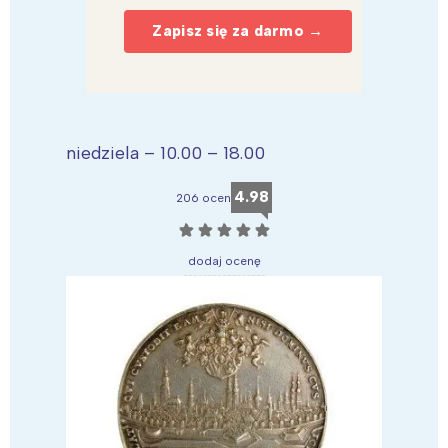
Zapisz się za darmo →
niedziela – 10.00 – 18.00
4.98
206 ocen
☆
☆
☆
☆
☆
dodaj ocenę