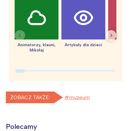
Animatorzy, klauni,
Artykuły dla dzieci
baby 
Mikołaj
ZOBACZ TAKŻE:
muzeum
Interesują mnie wydarzenia z
Polecamy