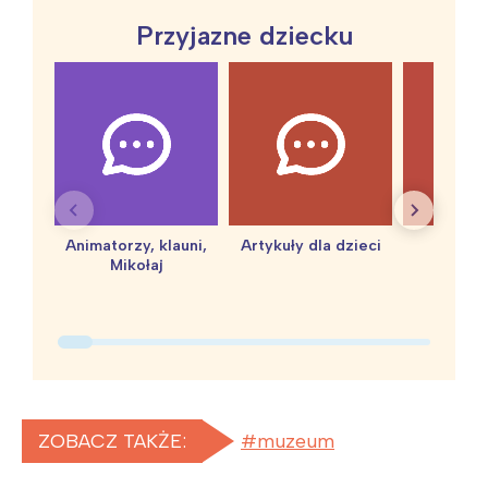
Interesują mnie wydarzenia z
Przyjazne dziecku
tego regionu:
Warszawa
Śląsk
Łódź
Kraków
Trójmiasto
Południe
Poznań
Północ
Animatorzy, klauni,
Artykuły dla dzieci
baby 
Wrocław
Wszystkie
Mikołaj
Wybieram
ZOBACZ TAKŻE:
muzeum