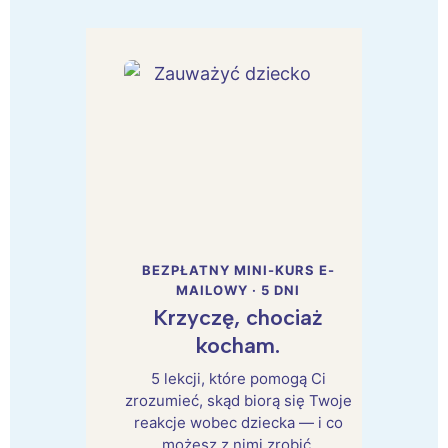
BEZPŁATNY MINI-KURS E-
MAILOWY · 5 DNI
Krzyczę, chociaż
kocham.
5 lekcji, które pomogą Ci
zrozumieć, skąd biorą się Twoje
reakcje wobec dziecka — i co
możesz z nimi zrobić.