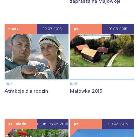
zaprasza na Majówkę!
niedz.
19.07.2015
pt.
01.05.2015
INNE
INNE
Atrakcje dla rodzin
Majówka 2015
pt.-niedz.
01.05-03.05.2015
pt.
20.03.2015