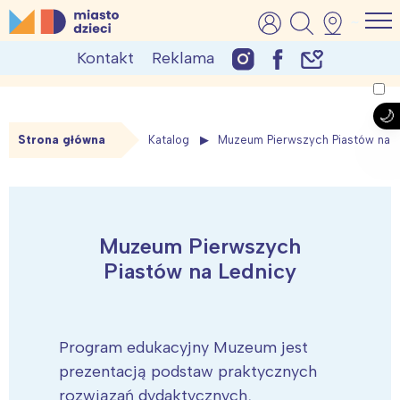
Skip
MiastoDzieci.pl
atrakcje dla dzieci, wydarzenia, imprezy rodzinne
to
Kontakt
Reklama
content
Strona główna
Katalog
Muzeum Pierwszych Piastów na 
Muzeum Pierwszych
Piastów na Lednicy
Program edukacyjny Muzeum jest
prezentacją podstaw praktycznych
rozwiązań dydaktycznych,