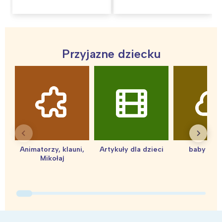
Przyjazne dziecku
Animatorzy, klauni,
Artykuły dla dzieci
baby sho
Mikołaj