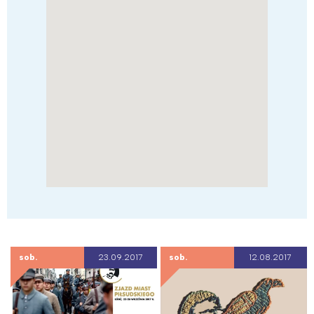
sob.
23.09.2017
sob.
12.08.2017