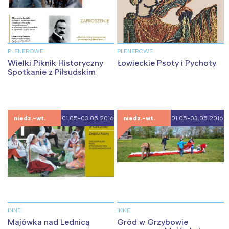
PLENEROWE
PLENEROWE
Wielki Piknik Historyczny
Łowieckie Psoty i Pychoty
Spotkanie z Piłsudskim
niedz.-wt.
01.05-03.05.2016
niedz.-wt.
01.05-03.05.2016
INNE
INNE
Majówka nad Lednicą
Gród w Grzybowie