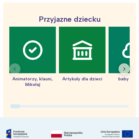
Przyjazne dziecku
Interesują mnie wydarzenia z
tego regionu:
Animatorzy, klauni,
Artykuły dla dzieci
baby sho
Mikołaj
Warszawa
Śląsk
Łódź
Kraków
Trójmiasto
Południe
Poznań
Północ
Wrocław
Wszystkie