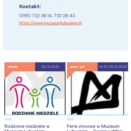
Kontakt:
(095) 732 38 14, 732 28 43
https://www.muzeumlubuskie.pl
niedz.
23.12.2012
pon.-pt.
14.01-25.01.2013
INNE
INNE
Rodzinne niedziele w
Ferie zimowe w Muzeum