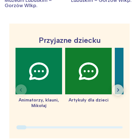
Muzeum Lubuskim –
Lubuskim – Gorzów Wlkp.
Gorzów Wlkp.
Przyjazne dziecku
Animatorzy, klauni,
Artykuły dla dzieci
baby 
Mikołaj