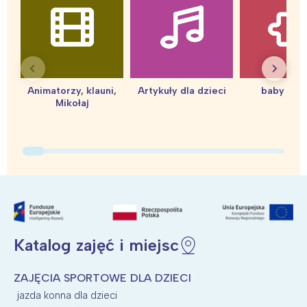
Warszawa
Śląsk
Łódź
Kraków
Trójmiasto
Południe
Poznań
Północ
Animatorzy, klauni,
Artykuły dla dzieci
baby sho
Wrocław
Wszystkie
Mikołaj
Wybieram
Katalog zajęć i miejsc
ZAJĘCIA SPORTOWE DLA DZIECI
jazda konna dla dzieci