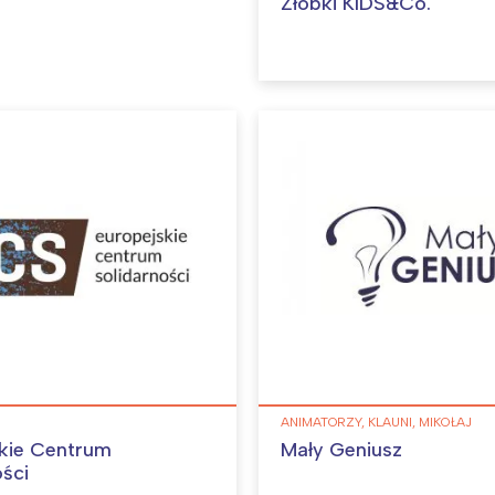
Żłobki KIDS&Co.
ANIMATORZY, KLAUNI, MIKOŁAJ
kie Centrum
Mały Geniusz
ości