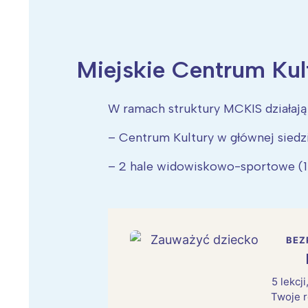
Miejskie Centrum Kul
Wiosenny koncert ptaków na płocie
Kwitnąca wiśn
W ramach struktury MCKIS działają 
– Centrum Kultury w głównej siedzi
– 2 hale widowiskowo-sportowe (13
BEZ
5 lekcj
Twoje r