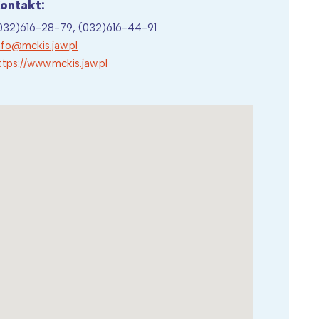
ontakt:
032)616-28-79, (032)616-44-91
nfo@mckis.jaw.pl
ttps://www.mckis.jaw.pl