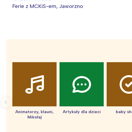
T
Ferie z MCKiS-em, Jaworzno
P
W
Animatorzy, klauni,
Artykuły dla dzieci
baby s
Mikołaj