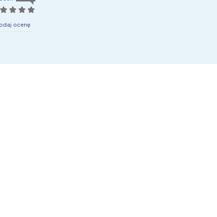
☆
☆
☆
☆
odaj ocenę
Interesują mnie wydarzenia z tego regionu
arszawa
Śląsk
ódź
Kraków