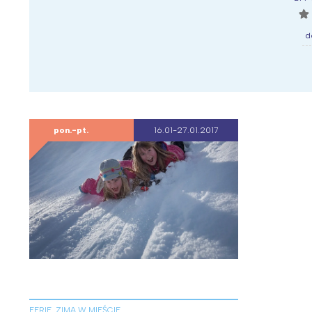
☆
d
pon.-pt.
16.01-27.01.2017
W
Ł
FERIE, ZIMA W MIEŚCIE