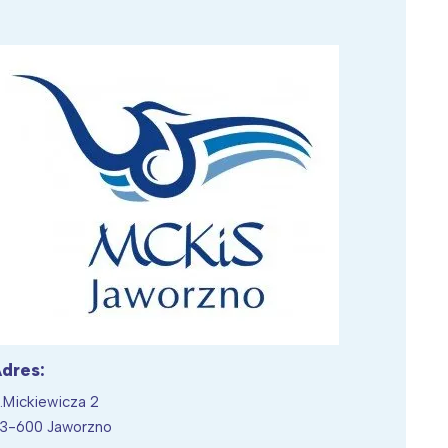
Wiewiórka na kwitnącym polu
dres:
l.Mickiewicza 2
3-600 Jaworzno