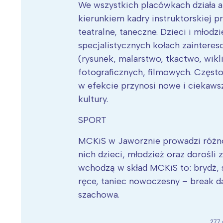
We wszystkich placówkach działa a
kierunkiem kadry instruktorskiej p
teatralne, taneczne. Dzieci i młodz
specjalistycznych kołach zainteres
(rysunek, malarstwo, tkactwo, wikli
fotograficznych, filmowych. Często 
w efekcie przynosi nowe i ciekaws
kultury.
SPORT
MCKiS w Jaworznie prowadzi różno
nich dzieci, młodzież oraz dorośli 
wchodzą w skład MCKiS to: brydż, 
ręce, taniec nowoczesny – break da
szachowa.
277 