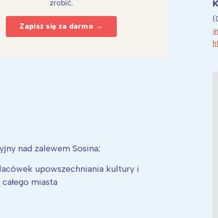
K
zrobić.
(
Zapisz się za darmo →
i
h
jny nad zalewem Sosina;
lacówek upowszechniania kultury i
 całego miasta