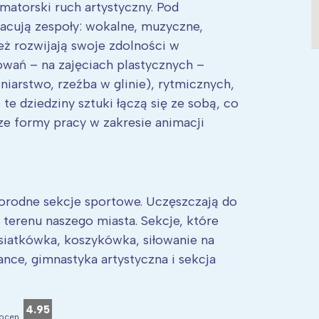
matorski ruch artystyczny. Pod
racują zespoły: wokalne, muzyczne,
ież rozwijają swoje zdolności w
owań – na zajęciach plastycznych –
niarstwo, rzeźba w glinie), rytmicznych,
te dziedziny sztuki łączą się ze sobą, co
ze formy pracy w zakresie animacji
rodne sekcje sportowe. Uczęszczają do
z terenu naszego miasta. Sekcje, które
siatkówka, koszykówka, siłowanie na
nce, gimnastyka artystyczna i sekcja
4.95
ocen