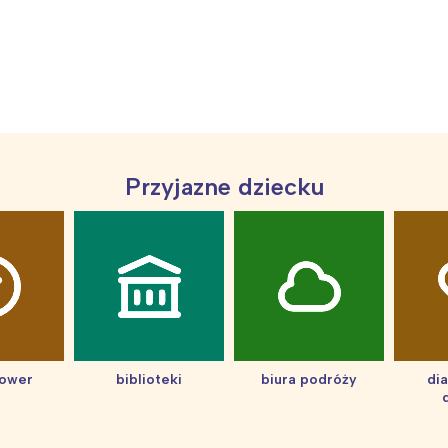
rójmiasto
Południe
oznań
Północ
rocław
Wszystkie
Wybieram
Przyjazne dziecku
hower
biblioteki
biura podróży
di