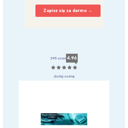
Zapisz się za darmo →
4.96
295 ocen
☆
☆
☆
☆
☆
dodaj ocenę