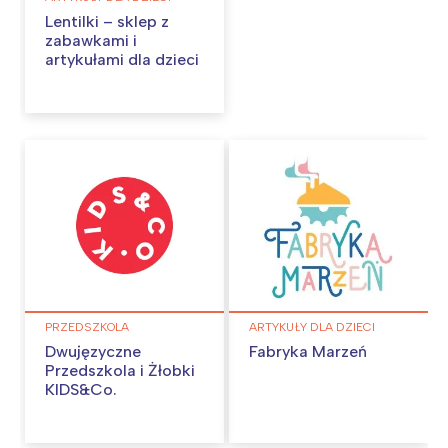
Lentilki – sklep z
zabawkami i
artykułami dla dzieci
Interesują mnie wydarzenia z
PRZEDSZKOLA
ARTYKUŁY DLA DZIECI
Dwujęzyczne
Fabryka Marzeń
tego regionu:
Przedszkola i Żłobki
KIDS&Co.
Warszawa
Śląsk