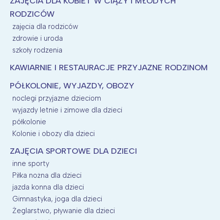
ZAJĘCIA DLA KOBIET W CIĄŻY I MŁODYCH
RODZICÓW
zajęcia dla rodziców
zdrowie i uroda
szkoły rodzenia
KAWIARNIE I RESTAURACJE PRZYJAZNE RODZINOM
PÓŁKOLONIE, WYJAZDY, OBOZY
noclegi przyjazne dzieciom
wyjazdy letnie i zimowe dla dzieci
półkolonie
Kolonie i obozy dla dzieci
ZAJĘCIA SPORTOWE DLA DZIECI
inne sporty
Piłka nożna dla dzieci
jazda konna dla dzieci
Gimnastyka, joga dla dzieci
Żeglarstwo, pływanie dla dzieci