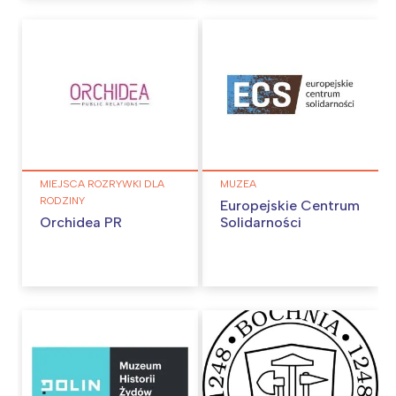
Łódź
Kraków
Trójmiasto
Południe
Poznań
Północ
Wrocław
Wszystkie
Wybieram
MIEJSCA ROZRYWKI DLA
MUZEA
RODZINY
Europejskie Centrum
Orchidea PR
Solidarności