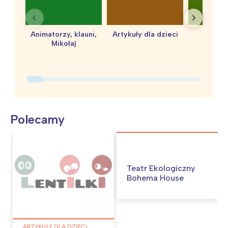
Animatorzy, klauni,
Artykuły dla dzieci
baby 
Mikołaj
Polecamy
Teatr Ekologiczny
Bohema House
ARTYKUŁY DLA DZIECI