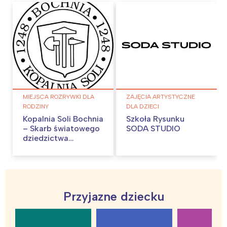
MIEJSCA ROZRYWKI DLA
ZAJĘCIA ARTYSTYCZNE
RODZINY
DLA DZIECI
Kopalnia Soli Bochnia
Szkoła Rysunku
– Skarb światowego
SODA STUDIO
dziedzictwa
UNESCO
Interesują mnie wydarzenia z
Przyjazne dziecku
tego regionu: