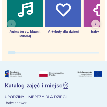
Warszawa
Śląsk
Łódź
Kraków
Trójmiasto
Południe
Poznań
Północ
Animatorzy, klauni,
Artykuły dla dzieci
baby sho
Wrocław
Wszystkie
Mikołaj
Wybieram
Katalog zajęć i miejsc
URODZINY I IMPREZY DLA DZIECI
baby shower