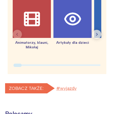
Animatorzy, klauni,
Artykuły dla dzieci
baby 
Mikołaj
ZOBACZ TAKŻE:
wyjazdy
Polecamy