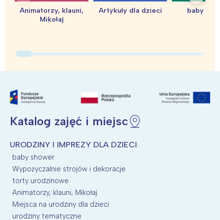
Animatorzy, klauni,
Artykuły dla dzieci
baby sho
Mikołaj
Interesują mnie wydarzenia z
tego regionu:
Warszawa
Śląsk
Łódź
Kraków
Katalog zajęć i miejsc
Trójmiasto
Południe
Poznań
Północ
URODZINY I IMPREZY DLA DZIECI
Wrocław
Wszystkie
baby shower
Wypożyczalnie strojów i dekoracje
torty urodzinowe
Wybieram
Animatorzy, klauni, Mikołaj
Miejsca na urodziny dla dzieci
urodziny tematyczne