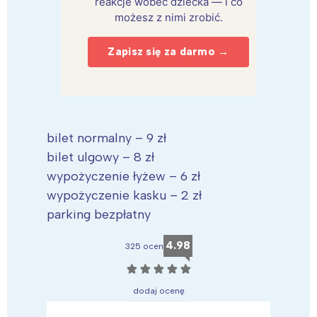
reakcje wobec dziecka — i co
możesz z nimi zrobić.
Zapisz się za darmo →
bilet normalny – 9 zł
bilet ulgowy – 8 zł
wypożyczenie łyżew – 6 zł
wypożyczenie kasku – 2 zł
parking bezpłatny
4.98
325 ocen
☆
☆
☆
☆
☆
dodaj ocenę