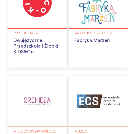
tego regionu:
Warszawa
Śląsk
PRZEDSZKOLA
ARTYKUŁY DLA DZIECI
Łódź
Kraków
Dwujęzyczne
Fabryka Marzeń
Trójmiasto
Południe
Przedszkola i Żłobki
KIDS&Co.
Poznań
Północ
Wrocław
Wszystkie
Wybieram
MIEJSCA ROZRYWKI DLA
MUZEA