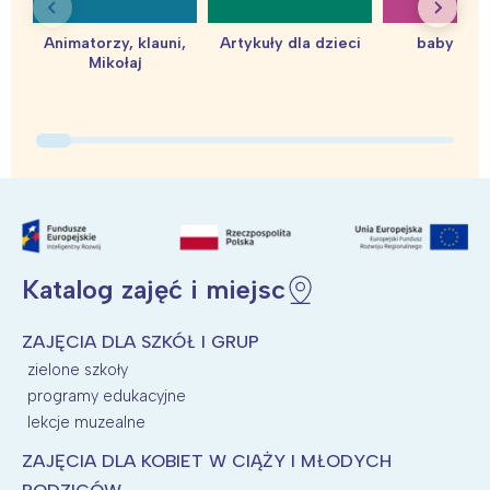
Animatorzy, klauni,
Artykuły dla dzieci
baby sho
Mikołaj
Interesują mnie wydarzenia z
tego regionu:
Warszawa
Śląsk
Łódź
Kraków
Katalog zajęć i miejsc
Trójmiasto
Południe
Poznań
Północ
ZAJĘCIA DLA SZKÓŁ I GRUP
Wrocław
Wszystkie
zielone szkoły
programy edukacyjne
Wybieram
lekcje muzealne
ZAJĘCIA DLA KOBIET W CIĄŻY I MŁODYCH