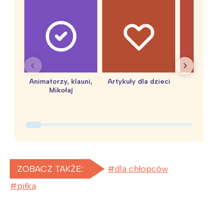
Animatorzy, klauni,
Artykuły dla dzieci
baby 
Mikołaj
ZOBACZ TAKŻE:
dla chłopców
piłka