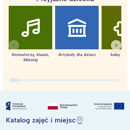
Warszawa
Śląsk
Łódź
Kraków
Trójmiasto
Południe
Poznań
Północ
Wrocław
Wszystkie
Animatorzy, klauni,
Artykuły dla dzieci
baby sho
Mikołaj
Wybieram
Katalog zajęć i miejsc