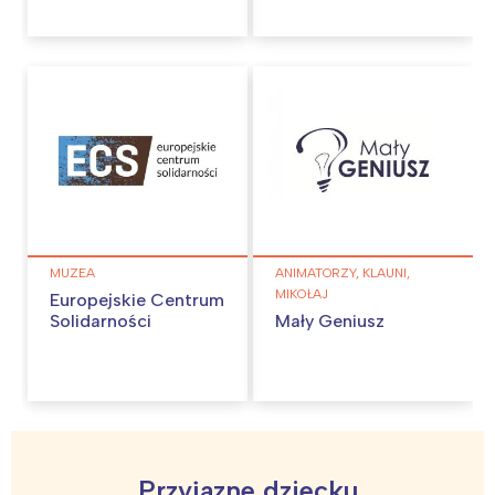
MUZEA
ANIMATORZY, KLAUNI,
MIKOŁAJ
Europejskie Centrum
Solidarności
Mały Geniusz
Interesują mnie wydarzenia z
tego regionu:
Przyjazne dziecku