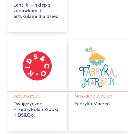
Lentilki – sklep z
zabawkami i
artykułami dla dzieci
Interesują mnie wydarzenia z
tego regionu:
Warszawa
Śląsk
Łódź
Kraków
Trójmiasto
Południe
Poznań
Północ
Wrocław
Wszystkie
PRZEDSZKOLA
ARTYKUŁY DLA DZIECI
Dwujęzyczne
Fabryka Marzeń
Przedszkola i Żłobki
Wybieram
KIDS&Co.