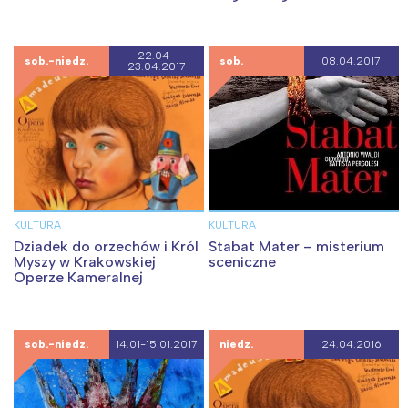
22.04-
sob.-niedz.
sob.
08.04.2017
23.04.2017
KULTURA
KULTURA
Dziadek do orzechów i Król
Stabat Mater – misterium
Myszy w Krakowskiej
sceniczne
Operze Kameralnej
sob.-niedz.
14.01-15.01.2017
niedz.
24.04.2016