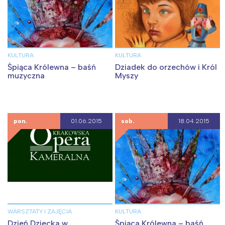
KULTURA
KULTURA
Śpiąca Królewna – baśń
Dziadek do orzechów i Król
muzyczna
Myszy
pon.
01.06.2015
sob.
18.04.2015
WARSZTATY I ZAJĘCIA
KULTURA
Dzień Dziecka w
Śpiąca Królewna – baśń