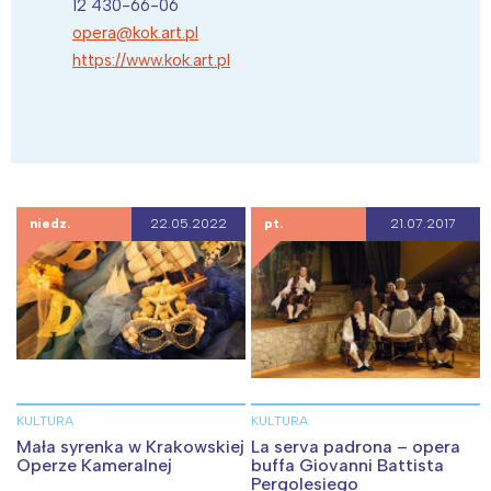
12 430-66-06
opera@kok.art.pl
https://www.kok.art.pl
niedz.
22.05.2022
pt.
21.07.2017
KULTURA
KULTURA
Mała syrenka w Krakowskiej
La serva padrona – opera
Operze Kameralnej
buffa Giovanni Battista
Pergolesiego