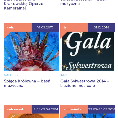
Krakowskiej Operze
muzyczna
Kameralnej
sob.
14.03.2015
śr.
31.12.2014
KULTURA
INNE
Śpiąca Królewna – baśń
Gala Sylwestrowa 2014 –
muzyczna
L’azione musicale
sob.-niedz.
12.04-13.04.2014
sob.-niedz.
22.03-23.03.2014