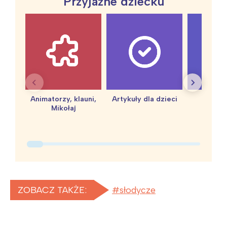
Przyjazne dziecku
Animatorzy, klauni,
Artykuły dla dzieci
baby 
Mikołaj
ZOBACZ TAKŻE:
słodycze