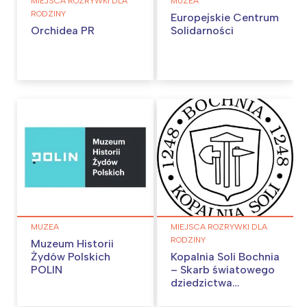
MIEJSCA ROZRYWKI DLA
MUZEA
RODZINY
Europejskie Centrum
Orchidea PR
Solidarności
MUZEA
MIEJSCA ROZRYWKI DLA
RODZINY
Muzeum Historii
Żydów Polskich
Kopalnia Soli Bochnia
POLIN
– Skarb światowego
dziedzictwa
UNESCO