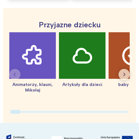
Interesują mnie wydarzenia z
tego regionu:
Przyjazne dziecku
Warszawa
Śląsk
Łódź
Kraków
Trójmiasto
Południe
Poznań
Północ
Wrocław
Wszystkie
Animatorzy, klauni,
Artykuły dla dzieci
baby sho
Wybieram
Mikołaj