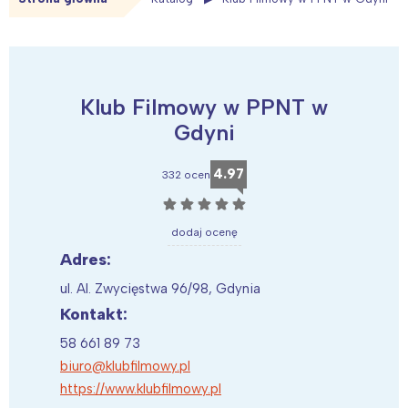
Klub Filmowy w PPNT w
Gdyni
4.97
332 ocen
☆
☆
☆
☆
☆
dodaj ocenę
Adres:
ul. Al. Zwycięstwa 96/98, Gdynia
Kontakt:
58 661 89 73
biuro@klubfilmowy.pl
https://www.klubfilmowy.pl