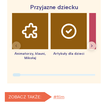
Przyjazne dziecku
Animatorzy, klauni,
Artykuły dla dzieci
baby 
Mikołaj
ZOBACZ TAKŻE:
film