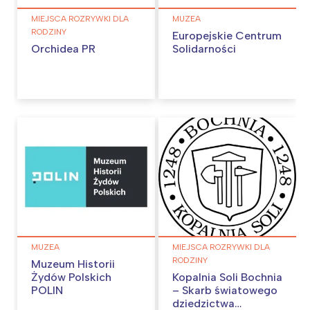
Interesują mnie wydarzenia z
MIEJSCA ROZRYWKI DLA
MUZEA
tego regionu:
RODZINY
Europejskie Centrum
Orchidea PR
Solidarności
Warszawa
Śląsk
Łódź
Kraków
Trójmiasto
Południe
Poznań
Północ
Wrocław
Wszystkie
Wybieram
MUZEA
MIEJSCA ROZRYWKI DLA
RODZINY
Muzeum Historii
Żydów Polskich
Kopalnia Soli Bochnia
POLIN
– Skarb światowego
dziedzictwa