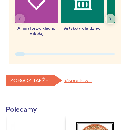
Animatorzy, klauni,
Artykuły dla dzieci
baby 
Mikołaj
ZOBACZ TAKŻE:
sportowo
Polecamy