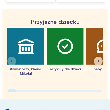
Przyjazne dziecku
Interesują mnie wydarzenia z
tego regionu:
Animatorzy, klauni,
Artykuły dla dzieci
baby sho
Mikołaj
Warszawa
Śląsk
Łódź
Kraków
Trójmiasto
Południe
Poznań
Północ
Wrocław
Wszystkie